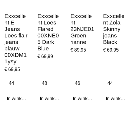
Exxcelle
Exxcelle
Exxcelle
Exxcelle
nt E
nt Loes
nt
nt Zola
Jeans
Flared
23NJE01
Skinny
Loes flair
00XNE0
Groen
jeans
jeans
5 Dark
rianne
Black
blauw
Blue
€ 89,95
€ 69,95
00XDM1
€ 69,99
1ysy
€ 69,95
In winkelwagen
In winkelwagen
In winkelwagen
In winkelwa