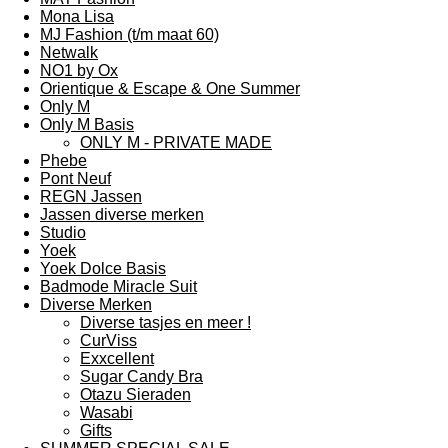
Mona Lisa
MJ Fashion (t/m maat 60)
Netwalk
NO1 by Ox
Orientique & Escape & One Summer
Only M
Only M Basis
ONLY M - PRIVATE MADE
Phebe
Pont Neuf
REGN Jassen
Jassen diverse merken
Studio
Yoek
Yoek Dolce Basis
Badmode Miracle Suit
Diverse Merken
Diverse tasjes en meer !
CurViss
Exxcellent
Sugar Candy Bra
Otazu Sieraden
Wasabi
Gifts