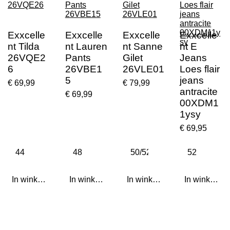
Exxcelle
Exxcelle
Exxcelle
Exxcelle
nt Tilda
nt Lauren
nt Sanne
nt E
26VQE2
Pants
Gilet
Jeans
6
26VBE1
26VLE01
Loes flair
5
jeans
€ 69,99
€ 79,99
antracite
€ 69,99
00XDM1
1ysy
€ 69,95
In winkelwagen
In winkelwagen
In winkelwagen
In winkelwa