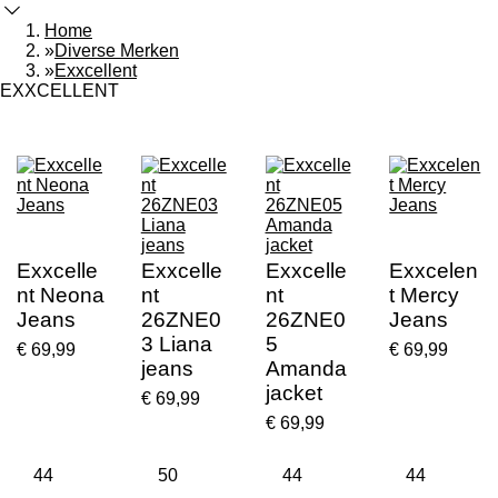
Home
»
Diverse Merken
»
Exxcellent
EXXCELLENT
Exxcelle
Exxcelle
Exxcelle
Exxcelen
nt Neona
nt
nt
t Mercy
Jeans
26ZNE0
26ZNE0
Jeans
3 Liana
5
€ 69,99
€ 69,99
jeans
Amanda
jacket
€ 69,99
€ 69,99