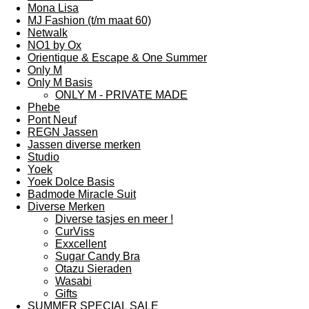
Mona Lisa
MJ Fashion (t/m maat 60)
Netwalk
NO1 by Ox
Orientique & Escape & One Summer
Only M
Only M Basis
ONLY M - PRIVATE MADE
Phebe
Pont Neuf
REGN Jassen
Jassen diverse merken
Studio
Yoek
Yoek Dolce Basis
Badmode Miracle Suit
Diverse Merken
Diverse tasjes en meer !
CurViss
Exxcellent
Sugar Candy Bra
Otazu Sieraden
Wasabi
Gifts
SUMMER SPECIAL SALE