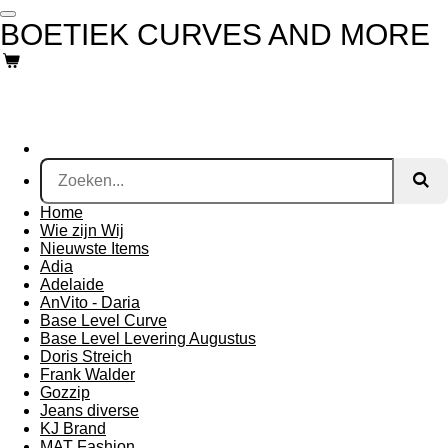
Ga
BOETIEK CURVES AND MORE
direct
naar
de
hoofdinhoud
Home
Wie zijn Wij
Nieuwste Items
Adia
Adelaide
AnVito - Daria
Base Level Curve
Base Level Levering Augustus
Doris Streich
Frank Walder
Gozzip
Jeans diverse
KJ Brand
MAT Fashion