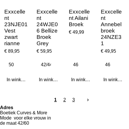
Exxcelle
Exxcelle
Exxcelle
Exxcelle
nt
nt
nt Ailani
nt
23NJE01
24WJE0
Broek
Annebel
Vest
6 Bellize
broek
€ 49,99
zwart
Broek
24NZE3
rianne
Grey
1
€ 89,95
€ 59,95
€ 49,95
In winkelwagen
In winkelwagen
In winkelwagen
In winkelwa
1
2
3
Adres
Boetiek Curves & More
Mode voor elke vrouw in
de maat 42/60