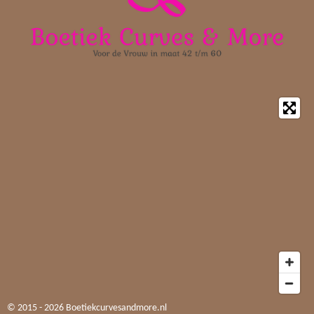
k
a
p
m
© 2015 - 2026 Boetiekcurvesandmore.nl