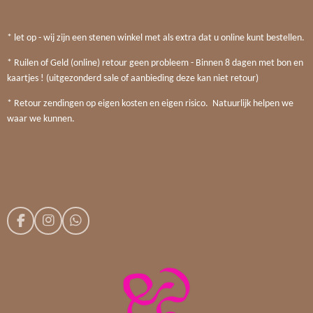
* let op - wij zijn een stenen winkel met als extra dat u online kunt bestellen.
* Ruilen of Geld (online) retour geen probleem - Binnen 8 dagen met bon en
kaartjes ! (uitgezonderd sale of aanbieding deze kan niet retour)
* Retour zendingen op eigen kosten en eigen risico. Natuurlijk helpen we
waar we kunnen.
F
I
W
a
n
h
c
s
a
e
t
t
b
a
s
o
g
A
o
r
p