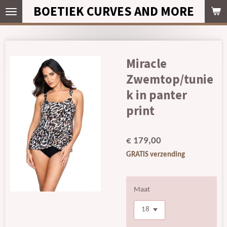
BOETIEK CURVES AND MORE
Ga
direct
naar
de
hoofdinhoud
Miracle
Zwemtop/tunie
k in panter
print
€ 179,00
GRATIS verzending
Maat