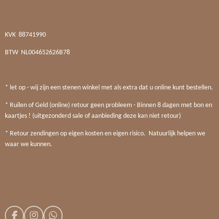
KVK
88741990
BTW
NL004652626B78
* let op - wij zijn een stenen winkel met als extra dat u online kunt bestellen.
* Ruilen of Geld (online) retour geen probleem - Binnen 8 dagen met bon en
kaartjes ! (uitgezonderd sale of aanbieding deze kan niet retour)
* Retour zendingen op eigen kosten en eigen risico. Natuurlijk helpen we
waar we kunnen.
F
I
W