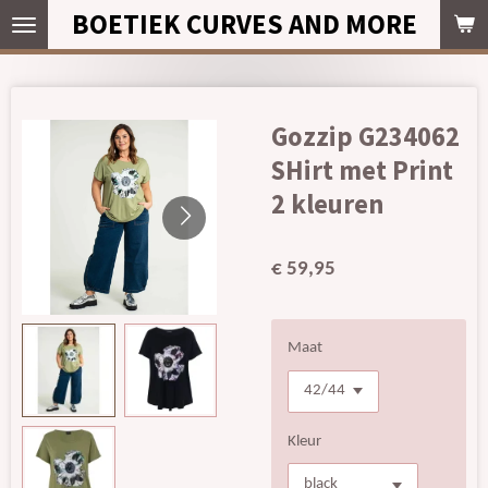
BOETIEK CURVES AND MORE
Ga
direct
naar
de
hoofdinhoud
Gozzip G234062
SHirt met Print
2 kleuren
€ 59,95
Maat
Kleur