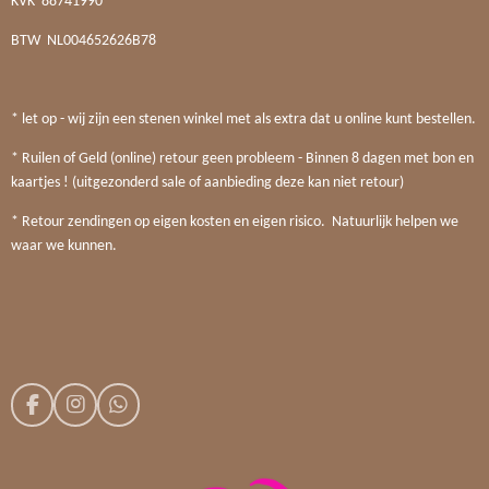
KVK
88741990
BTW
NL004652626B78
* let op - wij zijn een stenen winkel met als extra dat u online kunt bestellen.
* Ruilen of Geld (online) retour geen probleem - Binnen 8 dagen met bon en
kaartjes ! (uitgezonderd sale of aanbieding deze kan niet retour)
* Retour zendingen op eigen kosten en eigen risico. Natuurlijk helpen we
waar we kunnen.
F
I
W
a
n
h
c
s
a
e
t
t