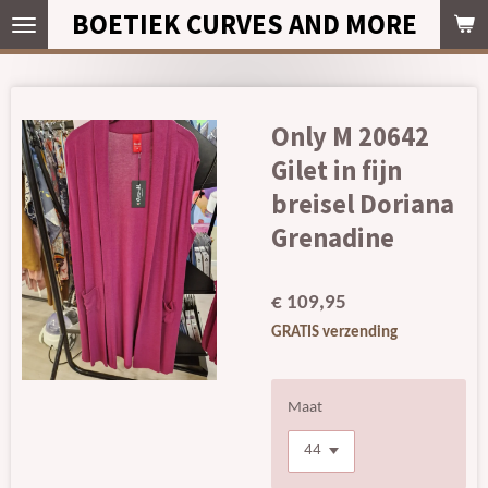
BOETIEK CURVES AND MORE
Ga
direct
naar
de
hoofdinhoud
Only M 20642
Gilet in fijn
breisel Doriana
Grenadine
€ 109,95
GRATIS verzending
Maat