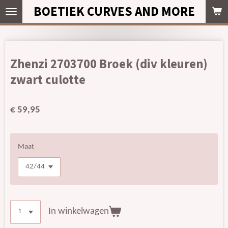
BOETIEK CURVES AND MORE
Ga
direct
naar
de
hoofdinhoud
Zhenzi 2703700 Broek (div kleuren)
zwart culotte
€ 59,95
Maat
In winkelwagen