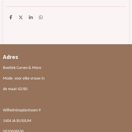
D
D
S
D
e
e
h
e
l
e
a
l
e
l
r
e
n
e
n
Adres
Boetiek Curves & More
Mode voor elke vrouw in
de maat 42/60
Wilhelminaplantsoen 9
1404 JA BUSSUM
0620006630