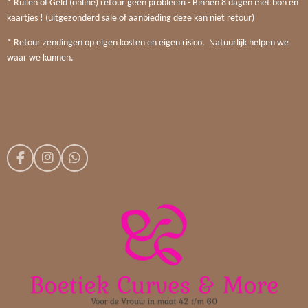
* Ruilen of Geld (online) retour geen probleem - Binnen 8 dagen met bon en
kaartjes ! (uitgezonderd sale of aanbieding deze kan niet retour)
* Retour zendingen op eigen kosten en eigen risico. Natuurlijk helpen we
waar we kunnen.
F
I
W
a
n
h
c
s
a
e
t
t
b
a
s
o
g
A
o
r
p
k
a
p
m