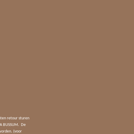
sten retour sturen
4 JA BUSSUM. De
worden. (voor