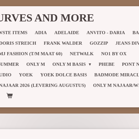
URVES AND MORE
WSTE ITEMS
ADIA
ADELAIDE
ANVITO - DARIA
BA
DORIS STREICH
FRANK WALDER
GOZZIP
JEANS DI
MJ FASHION (T/M MAAT 60)
NETWALK
NO1 BY OX
 SUMMER
ONLY M
ONLY M BASIS
PHEBE
PONT 
UDIO
YOEK
YOEK DOLCE BASIS
BADMODE MIRACL
NAJAAR 2026 (LEVERING AUGUSTUS)
ONLY M NAJAAR/WIN