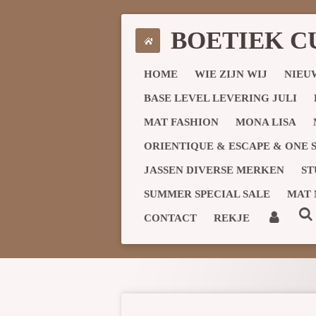
Ga
direct
BOETIEK C
naar
de
HOME
WIE ZIJN WIJ
NIEU
hoofdinhoud
BASE LEVEL LEVERING JULI
MAT FASHION
MONA LISA
ORIENTIQUE & ESCAPE & ONE
JASSEN DIVERSE MERKEN
ST
SUMMER SPECIAL SALE
MAT 
CONTACT
REKJE