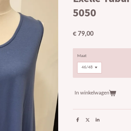
5050
€ 79,00
Maat
In winkelwagen
D
D
S
e
e
h
l
e
a