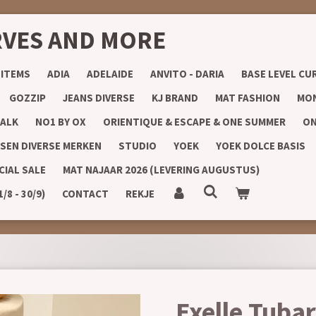
RVES AND MORE
 ITEMS
ADIA
ADELAIDE
ANVITO - DARIA
BASE LEVEL CU
GOZZIP
JEANS DIVERSE
KJ BRAND
MAT FASHION
MON
ALK
NO1 BY OX
ORIENTIQUE & ESCAPE & ONE SUMMER
ON
SEN DIVERSE MERKEN
STUDIO
YOEK
YOEK DOLCE BASIS
CIAL SALE
MAT NAJAAR 2026 (LEVERING AUGUSTUS)
8 - 30/9)
CONTACT
REKJE
Exelle Tuba