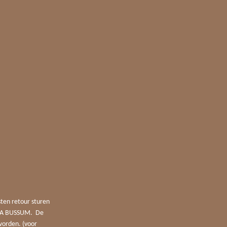
sten retour sturen
4 JA BUSSUM. De
worden. (voor