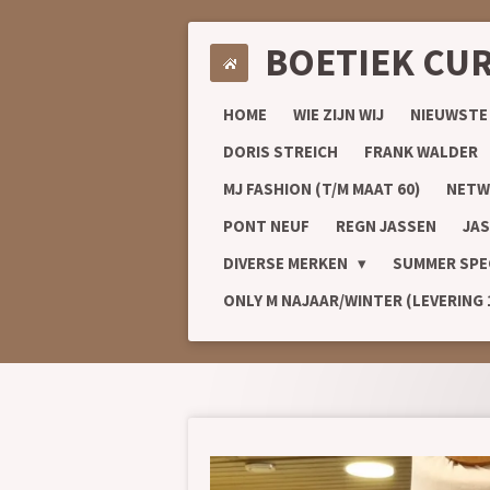
Ga
BOETIEK CU
direct
naar
de
HOME
WIE ZIJN WIJ
NIEUWSTE
hoofdinhoud
DORIS STREICH
FRANK WALDER
MJ FASHION (T/M MAAT 60)
NETW
PONT NEUF
REGN JASSEN
JAS
DIVERSE MERKEN
SUMMER SPE
ONLY M NAJAAR/WINTER (LEVERING 1/