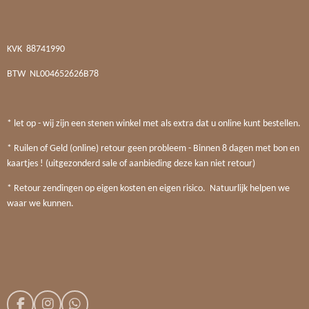
KVK
88741990
BTW
NL004652626B78
* let op - wij zijn een stenen winkel met als extra dat u online kunt bestellen.
* Ruilen of Geld (online) retour geen probleem - Binnen 8 dagen met bon en
kaartjes ! (uitgezonderd sale of aanbieding deze kan niet retour)
* Retour zendingen op eigen kosten en eigen risico. Natuurlijk helpen we
waar we kunnen.
F
I
W