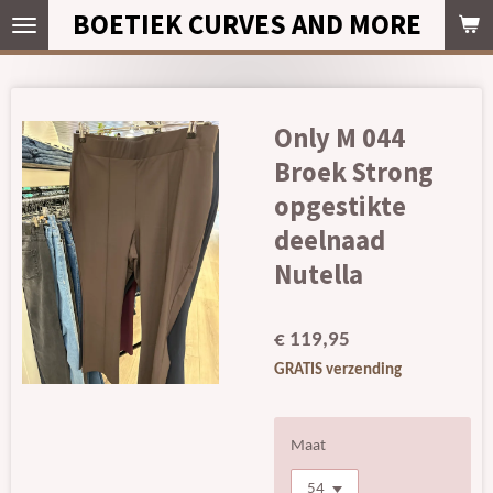
BOETIEK CURVES AND MORE
Ga
direct
naar
de
hoofdinhoud
Only M 044
Broek Strong
opgestikte
deelnaad
Nutella
€ 119,95
GRATIS verzending
Maat