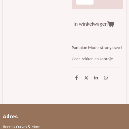
In winkelwagen
Pantalon Model strong travel
Geen zakken en koordje
D
D
S
D
e
e
h
e
l
e
a
l
e
l
r
e
n
e
n
Adres
Boetiek Curves & More