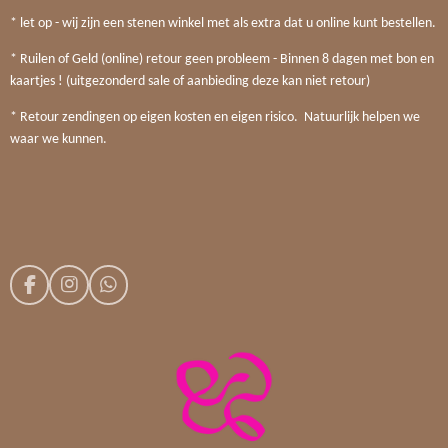
* let op - wij zijn een stenen winkel met als extra dat u online kunt bestellen.
* Ruilen of Geld (online) retour geen probleem - Binnen 8 dagen met bon en
kaartjes ! (uitgezonderd sale of aanbieding deze kan niet retour)
* Retour zendingen op eigen kosten en eigen risico. Natuurlijk helpen we
waar we kunnen.
F
I
W
a
n
h
c
s
a
e
t
t
b
a
s
o
g
A
o
r
p
k
a
p
m