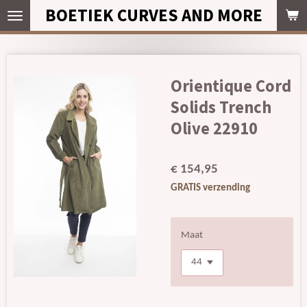
BOETIEK CURVES AND MORE
Ga
direct
naar
de
hoofdinhoud
Orientique Cord
Solids Trench
Olive 22910
€ 154,95
GRATIS verzending
Maat