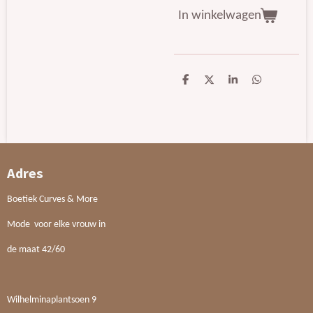
In winkelwagen
D
D
S
D
e
e
h
e
l
e
a
l
e
l
r
e
n
e
n
Adres
Boetiek Curves & More
Mode voor elke vrouw in
de maat 42/60
Wilhelminaplantsoen 9