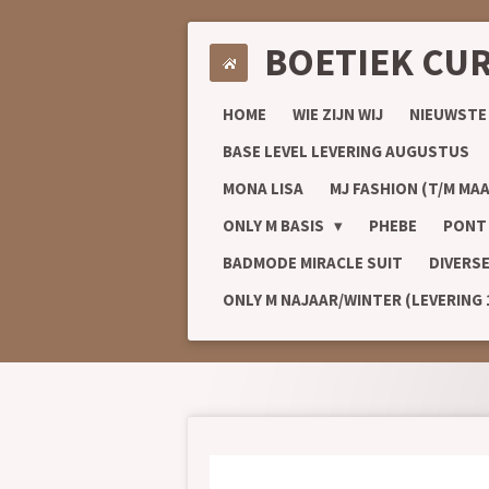
Ga
BOETIEK CU
direct
naar
de
HOME
WIE ZIJN WIJ
NIEUWSTE
hoofdinhoud
BASE LEVEL LEVERING AUGUSTUS
MONA LISA
MJ FASHION (T/M MAA
ONLY M BASIS
PHEBE
PONT
BADMODE MIRACLE SUIT
DIVERS
ONLY M NAJAAR/WINTER (LEVERING 1/