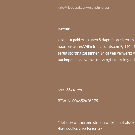
info@boetiekcurvesandmore.nl
Retour :
U kunt u pakket (binnen 8 dagen) op eigen ko
naar ons adres Wilhelminaplantsoen 9, 140
terug storting zal binnen 14 dagen verwerkt 
aankopen in de winkel ontvangt u een tegoed
KVK
88741990
BTW
NL004652626B78
* let op - wij zijn een stenen winkel met als ex
dat u online kunt bestellen.