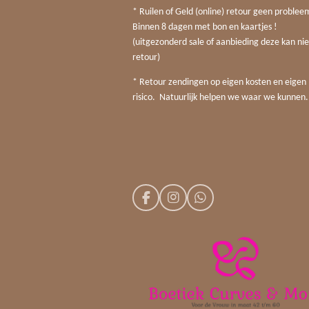
* Ruilen of Geld (online) retour geen probleem
Binnen 8 dagen met bon en kaartjes !
(uitgezonderd sale of aanbieding deze kan nie
retour)
* Retour zendingen op eigen kosten en eigen
risico. Natuurlijk helpen we waar we kunnen.
F
I
W
a
n
h
c
s
a
e
t
t
b
a
s
o
g
A
o
r
p
k
a
p
m