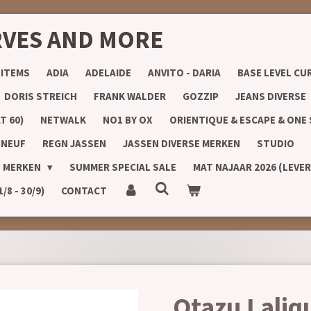
RVES AND MORE
 ITEMS
ADIA
ADELAIDE
ANVITO - DARIA
BASE LEVEL CU
DORIS STREICH
FRANK WALDER
GOZZIP
JEANS DIVERSE
T 60)
NETWALK
NO1 BY OX
ORIENTIQUE & ESCAPE & ONE
 NEUF
REGN JASSEN
JASSEN DIVERSE MERKEN
STUDIO
E MERKEN
SUMMER SPECIAL SALE
MAT NAJAAR 2026 (LEVE
8 - 30/9)
CONTACT
Otazu Laliq