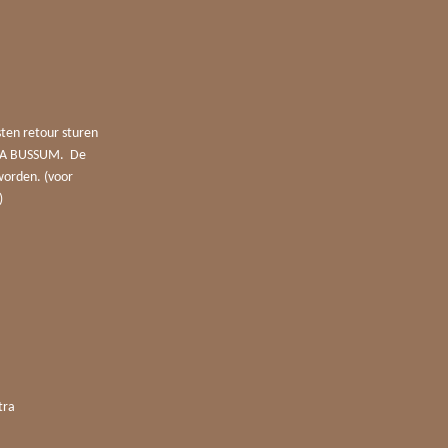
sten retour sturen
4 JA BUSSUM. De
worden. (voor
)
tra