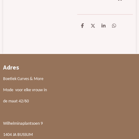
D
D
S
D
e
e
h
e
l
e
a
l
e
l
r
e
n
e
n
Adres
Boetiek Curves & More
Mode voor elke vrouw in
de maat 42/60
Wilhelminaplantsoen 9
1404 JA BUSSUM