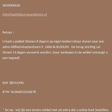
0620006630
info@boetiekcurvesandmore.nl
Retour :
U kunt u pakket (binnen 8 dagen) op eigen kosten retour sturen naar ons
adres Wilhelminaplantsoen 9, 1404 JA BUSSUM. De terug storting zal
binnen 14 dagen verwerkt worden. (voor aankopen in de winkel ontvangt u
een tegoed)
KVK
88741990
BTW
NL004652626B78
* let op - wij zijn een stenen winkel met als extra dat u online kunt bestellen.