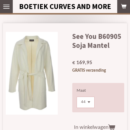
BOETIEK CURVES AND MORE
Ga
direct
naar
de
hoofdinhoud
See You B60905
Soja Mantel
€ 169,95
GRATIS verzending
Maat
In winkelwagen