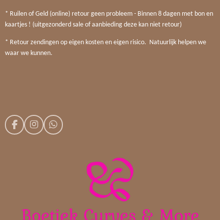
* Ruilen of Geld (online) retour geen probleem - Binnen 8 dagen met bon en
kaartjes ! (uitgezonderd sale of aanbieding deze kan niet retour)
* Retour zendingen op eigen kosten en eigen risico. Natuurlijk helpen we
waar we kunnen.
F
I
W
a
n
h
c
s
a
e
t
t
b
a
s
o
g
A
o
r
p
k
a
p
m