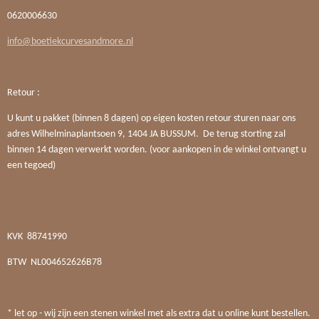
0620006630
info@boetiekcurvesandmore.nl
Retour :
U kunt u pakket (binnen 8 dagen) op eigen kosten retour sturen naar ons
adres Wilhelminaplantsoen 9, 1404 JA BUSSUM. De terug storting zal
binnen 14 dagen verwerkt worden. (voor aankopen in de winkel ontvangt u
een tegoed)
KVK
88741990
BTW
NL004652626B78
* let op - wij zijn een stenen winkel met als extra dat u online kunt bestellen.