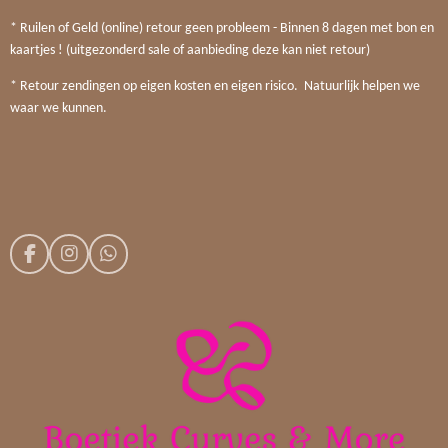
* Ruilen of Geld (online) retour geen probleem - Binnen 8 dagen met bon en
kaartjes ! (uitgezonderd sale of aanbieding deze kan niet retour)
* Retour zendingen op eigen kosten en eigen risico. Natuurlijk helpen we
waar we kunnen.
F
I
W
a
n
h
c
s
a
e
t
t
b
a
s
o
g
A
o
r
p
k
a
p
m