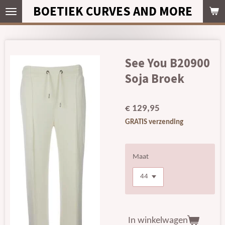
BOETIEK CURVES AND MORE
Ga
direct
naar
de
hoofdinhoud
See You B20900
Soja Broek
€ 129,95
GRATIS verzending
Maat
In winkelwagen