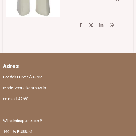
D
D
S
D
e
e
h
e
l
e
a
l
e
l
r
e
n
e
n
Adres
Boetiek Curves & More
Mode voor elke vrouw in
de maat 42/60
Wilhelminaplantsoen 9
1404 JA BUSSUM