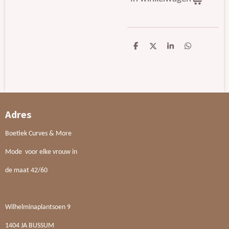
D
D
S
D
e
e
h
e
l
e
a
l
e
l
r
e
n
e
n
Adres
Boetiek Curves & More
Mode voor elke vrouw in
de maat 42/60
Wilhelminaplantsoen 9
1404 JA BUSSUM