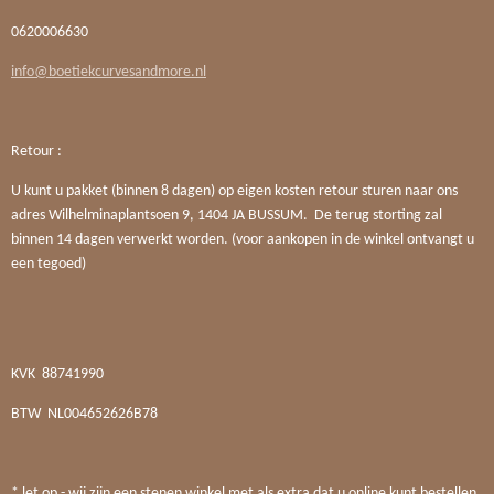
0620006630
info@boetiekcurvesandmore.nl
Retour :
U kunt u pakket (binnen 8 dagen) op eigen kosten retour sturen naar ons
adres Wilhelminaplantsoen 9, 1404 JA BUSSUM. De terug storting zal
binnen 14 dagen verwerkt worden. (voor aankopen in de winkel ontvangt u
een tegoed)
KVK
88741990
BTW
NL004652626B78
* let op - wij zijn een stenen winkel met als extra dat u online kunt bestellen.