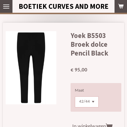
BOETIEK CURVES AND MORE
Ga
direct
naar
de
hoofdinhoud
Yoek B5503
Broek dolce
Pencil Black
€ 95,00
Maat
In winkelwagen