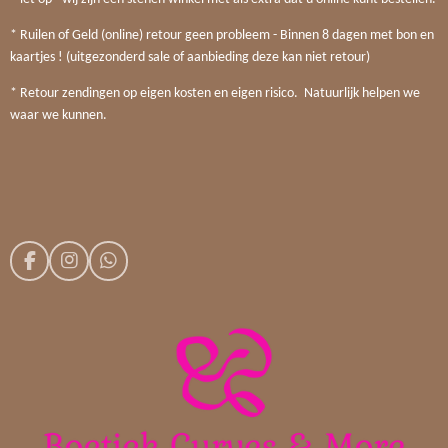
* Ruilen of Geld (online) retour geen probleem - Binnen 8 dagen met bon en
kaartjes ! (uitgezonderd sale of aanbieding deze kan niet retour)
* Retour zendingen op eigen kosten en eigen risico. Natuurlijk helpen we
waar we kunnen.
F
I
W
a
n
h
c
s
a
e
t
t
b
a
s
o
g
A
o
r
p
k
a
p
m