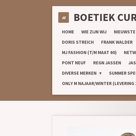
Ga
BOETIEK CU
direct
naar
de
HOME
WIE ZIJN WIJ
NIEUWSTE
hoofdinhoud
DORIS STREICH
FRANK WALDER
MJ FASHION (T/M MAAT 60)
NETW
PONT NEUF
REGN JASSEN
JAS
DIVERSE MERKEN
SUMMER SPE
ONLY M NAJAAR/WINTER (LEVERING 1/