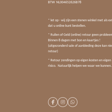
BTW
NL004652626B78
* let op - wij zijn een stenen winkel met als ex
dat u online kunt bestellen.
* Ruilen of Geld (online) retour geen probleem
Binnen 8 dagen met bon en kaartjes !
(uitgezonderd sale of aanbieding deze kan nie
retour)
* Retour zendingen op eigen kosten en eigen
risico. Natuurlijk helpen we waar we kunnen.
F
I
W
a
n
h