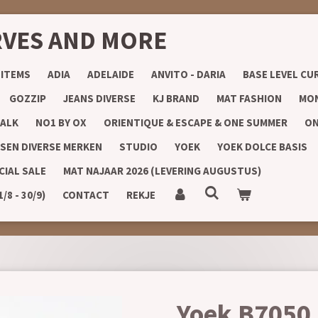
RVES AND MORE
 ITEMS
ADIA
ADELAIDE
ANVITO - DARIA
BASE LEVEL CU
GOZZIP
JEANS DIVERSE
KJ BRAND
MAT FASHION
MON
ALK
NO1 BY OX
ORIENTIQUE & ESCAPE & ONE SUMMER
ON
SEN DIVERSE MERKEN
STUDIO
YOEK
YOEK DOLCE BASIS
CIAL SALE
MAT NAJAAR 2026 (LEVERING AUGUSTUS)
8 - 30/9)
CONTACT
REKJE
Yoek B7050 