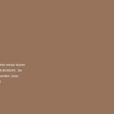
sten retour sturen
4 JA BUSSUM. De
worden. (voor
)