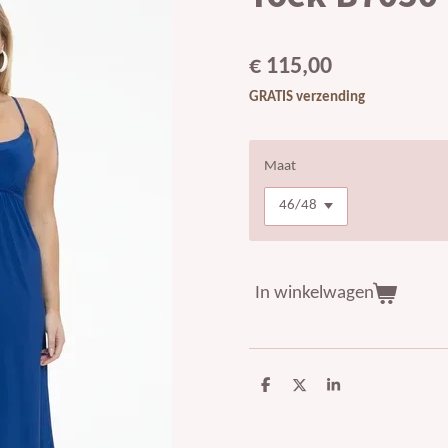
€ 115,00
GRATIS verzending
Maat
In winkelwagen
D
D
S
e
e
h
l
e
a
e
l
r