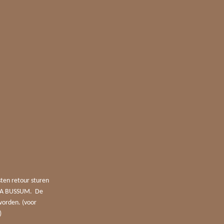
sten retour sturen
4 JA BUSSUM. De
worden. (voor
)