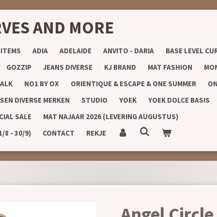
RVES AND MORE
 ITEMS
ADIA
ADELAIDE
ANVITO - DARIA
BASE LEVEL CU
GOZZIP
JEANS DIVERSE
KJ BRAND
MAT FASHION
MON
ALK
NO1 BY OX
ORIENTIQUE & ESCAPE & ONE SUMMER
ON
SEN DIVERSE MERKEN
STUDIO
YOEK
YOEK DOLCE BASIS
CIAL SALE
MAT NAJAAR 2026 (LEVERING AUGUSTUS)
8 - 30/9)
CONTACT
REKJE
Angel Circl