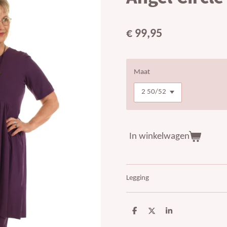
€ 99,95
Maat
In winkelwagen
Legging
D
D
S
e
e
h