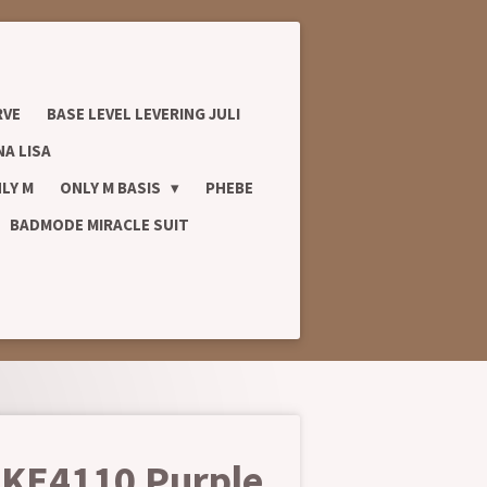
RVE
BASE LEVEL LEVERING JULI
A LISA
LY M
ONLY M BASIS
PHEBE
BADMODE MIRACLE SUIT
e KE4110 Purple