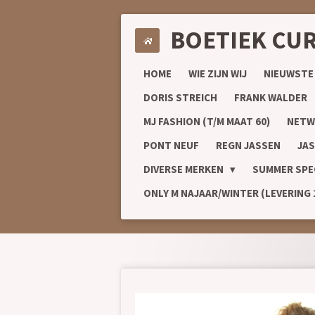
Ga
BOETIEK CU
direct
naar
de
HOME
WIE ZIJN WIJ
NIEUWSTE
hoofdinhoud
DORIS STREICH
FRANK WALDER
MJ FASHION (T/M MAAT 60)
NETW
PONT NEUF
REGN JASSEN
JAS
DIVERSE MERKEN
SUMMER SPE
ONLY M NAJAAR/WINTER (LEVERING 1/