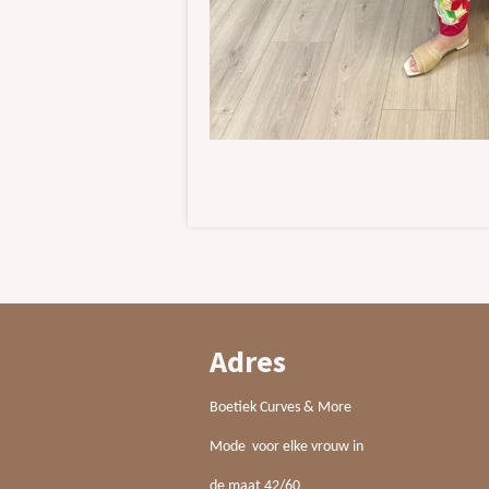
Adres
Boetiek Curves & More
Mode voor elke vrouw in
de maat 42/60