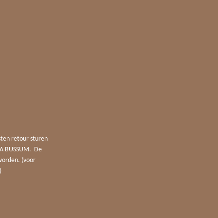
sten retour sturen
4 JA BUSSUM. De
worden. (voor
)