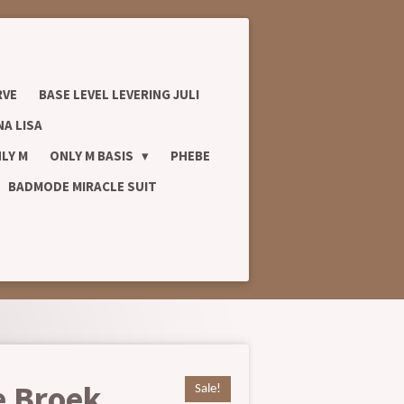
RVE
BASE LEVEL LEVERING JULI
A LISA
LY M
ONLY M BASIS
PHEBE
BADMODE MIRACLE SUIT
e Broek
Sale!