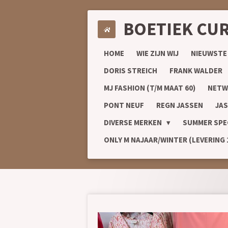
Ga
BOETIEK CU
direct
naar
de
HOME
WIE ZIJN WIJ
NIEUWSTE
hoofdinhoud
DORIS STREICH
FRANK WALDER
MJ FASHION (T/M MAAT 60)
NETW
PONT NEUF
REGN JASSEN
JAS
DIVERSE MERKEN
SUMMER SPE
ONLY M NAJAAR/WINTER (LEVERING 1/