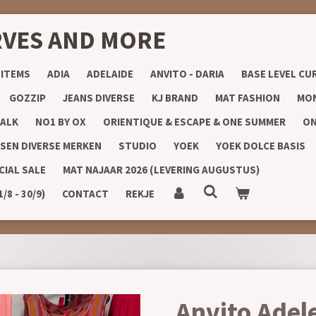
RVES AND MORE
 ITEMS
ADIA
ADELAIDE
ANVITO - DARIA
BASE LEVEL CU
GOZZIP
JEANS DIVERSE
KJ BRAND
MAT FASHION
MON
ALK
NO1 BY OX
ORIENTIQUE & ESCAPE & ONE SUMMER
ON
SEN DIVERSE MERKEN
STUDIO
YOEK
YOEK DOLCE BASIS
CIAL SALE
MAT NAJAAR 2026 (LEVERING AUGUSTUS)
8 - 30/9)
CONTACT
REKJE
Anvito Adel