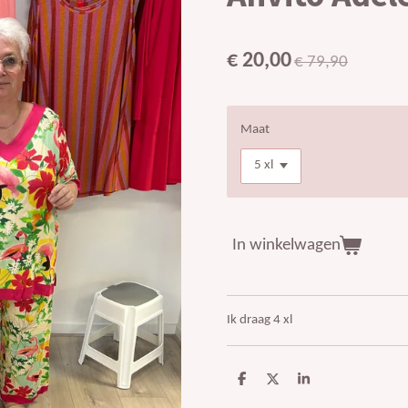
€ 20,00
€ 79,90
Maat
In winkelwagen
Ik draag 4 xl
D
D
S
e
e
h