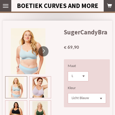
BOETIEK CURVES AND MORE
Ga
direct
naar
de
hoofdinhoud
SugerCandyBra
€ 69,90
Maat
Kleur