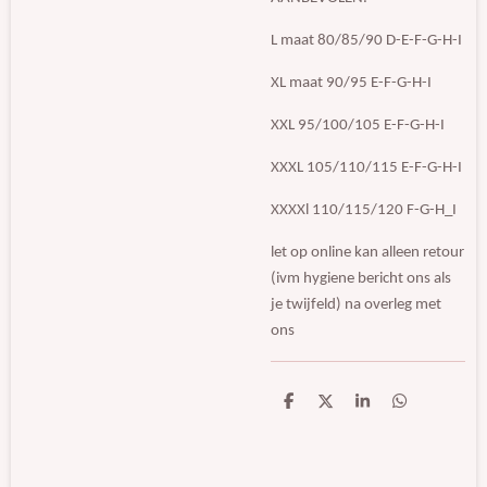
L maat 80/85/90 D-E-F-G-H-I
XL maat 90/95 E-F-G-H-I
XXL 95/100/105 E-F-G-H-I
XXXL 105/110/115 E-F-G-H-I
XXXXl 110/115/120 F-G-H_I
let op online kan alleen retour
(ivm hygiene bericht ons als
je twijfeld) na overleg met
ons
D
D
S
D
e
e
h
e
l
e
a
l
e
l
r
e
n
e
n