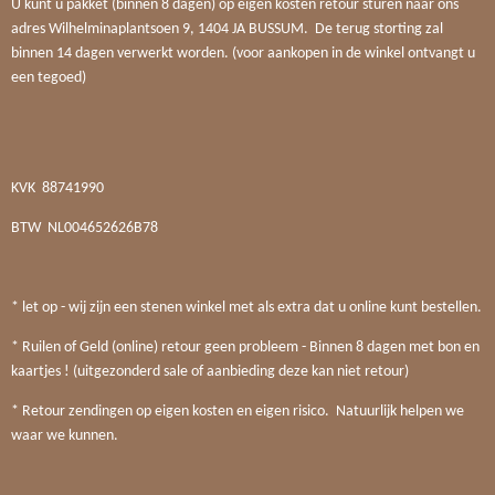
U kunt u pakket (binnen 8 dagen) op eigen kosten retour sturen naar ons
adres Wilhelminaplantsoen 9, 1404 JA BUSSUM. De terug storting zal
binnen 14 dagen verwerkt worden. (voor aankopen in de winkel ontvangt u
een tegoed)
KVK
88741990
BTW
NL004652626B78
* let op - wij zijn een stenen winkel met als extra dat u online kunt bestellen.
* Ruilen of Geld (online) retour geen probleem - Binnen 8 dagen met bon en
kaartjes ! (uitgezonderd sale of aanbieding deze kan niet retour)
* Retour zendingen op eigen kosten en eigen risico. Natuurlijk helpen we
waar we kunnen.