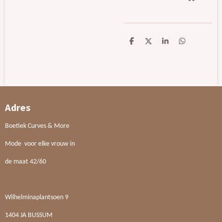
D
D
S
D
e
e
h
e
l
e
a
l
e
l
r
e
n
e
n
Adres
Boetiek Curves & More
Mode voor elke vrouw in
de maat 42/60
Wilhelminaplantsoen 9
1404 JA BUSSUM