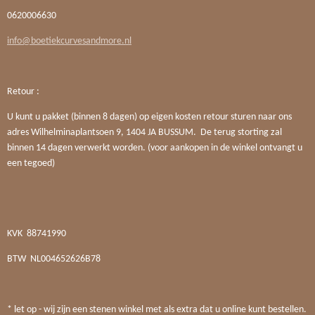
0620006630
info@boetiekcurvesandmore.nl
Retour :
U kunt u pakket (binnen 8 dagen) op eigen kosten retour sturen naar ons
adres Wilhelminaplantsoen 9, 1404 JA BUSSUM. De terug storting zal
binnen 14 dagen verwerkt worden. (voor aankopen in de winkel ontvangt u
een tegoed)
KVK
88741990
BTW
NL004652626B78
* let op - wij zijn een stenen winkel met als extra dat u online kunt bestellen.