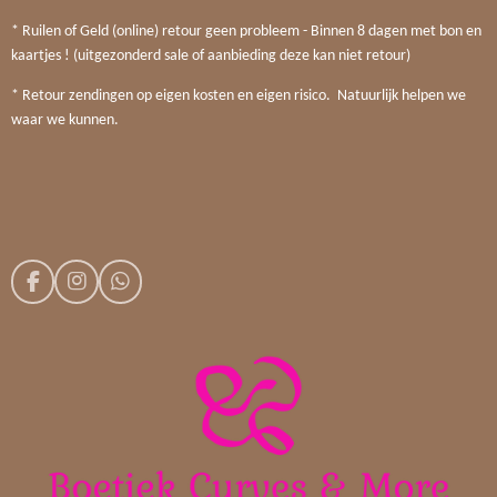
* Ruilen of Geld (online) retour geen probleem - Binnen 8 dagen met bon en
kaartjes ! (uitgezonderd sale of aanbieding deze kan niet retour)
* Retour zendingen op eigen kosten en eigen risico. Natuurlijk helpen we
waar we kunnen.
F
I
W
a
n
h
c
s
a
e
t
t
b
a
s
o
g
A
o
r
p
k
a
p
m