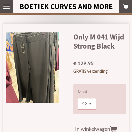
BOETIEK CURVES AND MORE
Ga
direct
naar
de
hoofdinhoud
Only M 041 Wijd
Strong Black
€ 129,95
GRATIS verzending
Maat
In winkelwagen