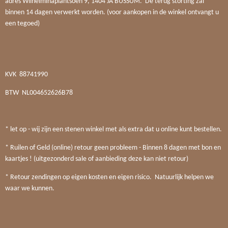
adres Wilhelminaplantsoen 9, 1404 JA BUSSUM. De terug storting zal
binnen 14 dagen verwerkt worden. (voor aankopen in de winkel ontvangt u
een tegoed)
KVK
88741990
BTW
NL004652626B78
* let op - wij zijn een stenen winkel met als extra dat u online kunt bestellen.
* Ruilen of Geld (online) retour geen probleem - Binnen 8 dagen met bon en
kaartjes ! (uitgezonderd sale of aanbieding deze kan niet retour)
* Retour zendingen op eigen kosten en eigen risico. Natuurlijk helpen we
waar we kunnen.