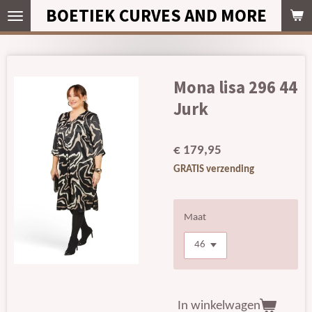
BOETIEK CURVES AND MORE
Ga
direct
naar
de
hoofdinhoud
Mona lisa 296 44
Jurk
€ 179,95
GRATIS verzending
Maat
In winkelwagen