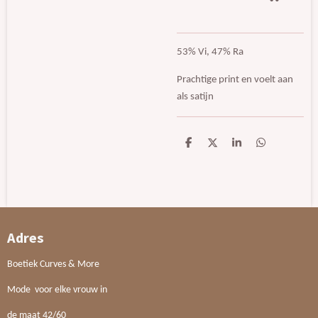
53% Vi, 47% Ra
Prachtige print en voelt aan
als satijn
D
D
S
D
e
e
h
e
l
e
a
l
e
l
r
e
n
e
n
Adres
Boetiek Curves & More
Mode voor elke vrouw in
de maat 42/60