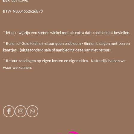
KVK
88741990
BTW
NL004652626B78
* let op - wij zijn een stenen winkel met als extra dat u online kunt bestellen.
* Ruilen of Geld (online) retour geen probleem - Binnen 8 dagen met bon en
kaartjes ! (uitgezonderd sale of aanbieding deze kan niet retour)
* Retour zendingen op eigen kosten en eigen risico. Natuurlijk helpen we
waar we kunnen.
F
I
W
a
n
h
c
s
a
e
t
t