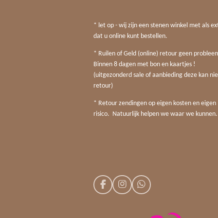
* let op - wij zijn een stenen winkel met als ex
dat u online kunt bestellen.
* Ruilen of Geld (online) retour geen probleem
Binnen 8 dagen met bon en kaartjes !
(uitgezonderd sale of aanbieding deze kan nie
retour)
* Retour zendingen op eigen kosten en eigen
risico. Natuurlijk helpen we waar we kunnen.
F
I
W
a
n
h
c
s
a
e
t
t