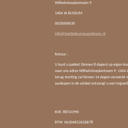
Wilhelminaplantsoen 9
1404 JA BUSSUM
0620006630
info@boetiekcurvesandmore.nl
Retour :
U kunt u pakket (binnen 8 dagen) op eigen ko
naar ons adres Wilhelminaplantsoen 9, 140
terug storting zal binnen 14 dagen verwerkt 
aankopen in de winkel ontvangt u een tegoed
KVK
88741990
BTW
NL004652626B78