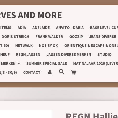
RVES AND MORE
 ITEMS
ADIA
ADELAIDE
ANVITO - DARIA
BASE LEVEL CU
DORIS STREICH
FRANK WALDER
GOZZIP
JEANS DIVERSE
T 60)
NETWALK
NO1 BY OX
ORIENTIQUE & ESCAPE & ONE
 NEUF
REGN JASSEN
JASSEN DIVERSE MERKEN
STUDIO
E MERKEN
SUMMER SPECIAL SALE
MAT NAJAAR 2026 (LEVE
8 - 30/9)
CONTACT
REGN Hallie