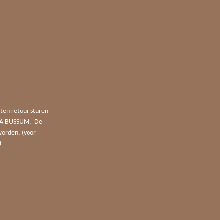
sten retour sturen
4 JA BUSSUM. De
worden. (voor
)