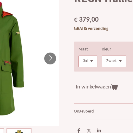
€ 379,00
GRATIS verzending
Maat
Kleur
In winkelwagen
Ongevoerd
D
D
S