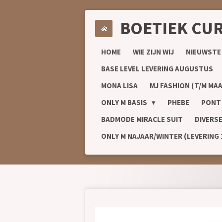
Ga
BOETIEK CU
direct
naar
de
HOME
WIE ZIJN WIJ
NIEUWSTE
hoofdinhoud
BASE LEVEL LEVERING AUGUSTUS
MONA LISA
MJ FASHION (T/M MAA
ONLY M BASIS
PHEBE
PONT
BADMODE MIRACLE SUIT
DIVERS
ONLY M NAJAAR/WINTER (LEVERING 1/