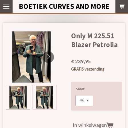
BOETIEK CURVES AND MORE
Ga
direct
naar
de
hoofdinhoud
Only M 225.51
Blazer Petrolia
€ 239,95
GRATIS verzending
Maat
In winkelwagen