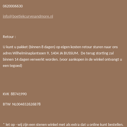
0620006630
info@boetiekcurvesandmore.nl
Retour :
U kunt u pakket (binnen 8 dagen) op eigen kosten retour sturen naar ons
adres Wilhelminaplantsoen 9, 1404 JA BUSSUM. De terug storting zal
binnen 14 dagen verwerkt worden. (voor aankopen in de winkel ontvangt u
een tegoed)
KVK
88741990
BTW
NL004652626B78
* let op - wij zijn een stenen winkel met als extra dat u online kunt bestellen.