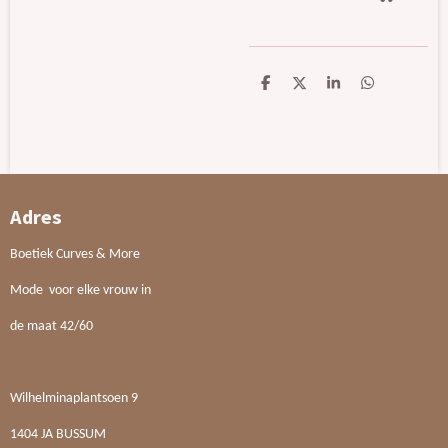
D
D
S
D
e
e
h
e
l
e
a
l
e
l
r
e
n
e
n
Adres
Boetiek Curves & More
Mode voor elke vrouw in
de maat 42/60
Wilhelminaplantsoen 9
1404 JA BUSSUM