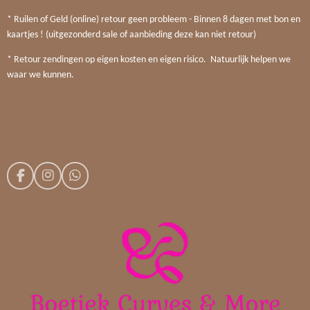
* Ruilen of Geld (online) retour geen probleem - Binnen 8 dagen met bon en
kaartjes ! (uitgezonderd sale of aanbieding deze kan niet retour)
* Retour zendingen op eigen kosten en eigen risico. Natuurlijk helpen we
waar we kunnen.
F
I
W
a
n
h
c
s
a
e
t
t
b
a
s
o
g
A
o
r
p
k
a
p
m