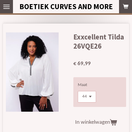
BOETIEK CURVES AND MORE
Ga
direct
naar
de
hoofdinhoud
Exxcellent Tilda
26VQE26
€ 69,99
Maat
In winkelwagen