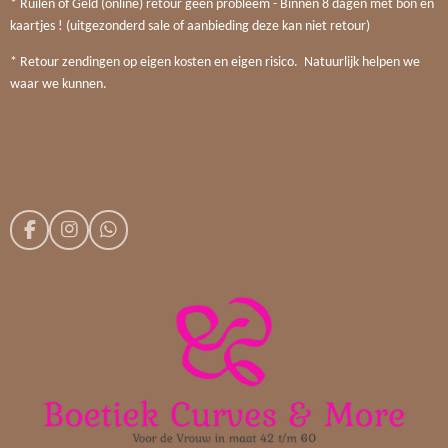
* Ruilen of Geld (online) retour geen probleem - Binnen 8 dagen met bon en
kaartjes ! (uitgezonderd sale of aanbieding deze kan niet retour)
* Retour zendingen op eigen kosten en eigen risico. Natuurlijk helpen we
waar we kunnen.
F
I
W
a
n
h
c
s
a
e
t
t
b
a
s
o
g
A
o
r
p
k
a
p
m