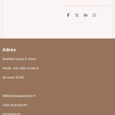
D
D
S
D
e
e
h
e
l
e
a
l
e
l
r
e
n
e
n
Adres
Boetiek Curves & More
Mode voor elke vrouw in
de maat 42/60
Wilhelminaplantsoen 9
1404 JA BUSSUM
0620006630