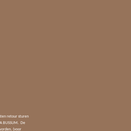
sten retour sturen
4 JA BUSSUM. De
worden. (voor