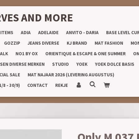
RVES AND MORE
 ITEMS
ADIA
ADELAIDE
ANVITO - DARIA
BASE LEVEL CU
GOZZIP
JEANS DIVERSE
KJ BRAND
MAT FASHION
MON
ALK
NO1 BY OX
ORIENTIQUE & ESCAPE & ONE SUMMER
ON
SEN DIVERSE MERKEN
STUDIO
YOEK
YOEK DOLCE BASIS
CIAL SALE
MAT NAJAAR 2026 (LEVERING AUGUSTUS)
8 - 30/9)
CONTACT
REKJE
Only M 037 