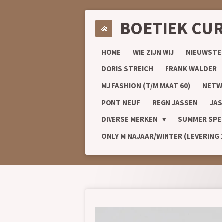
Ga
BOETIEK CU
direct
naar
de
HOME
WIE ZIJN WIJ
NIEUWSTE
hoofdinhoud
DORIS STREICH
FRANK WALDER
MJ FASHION (T/M MAAT 60)
NETW
PONT NEUF
REGN JASSEN
JAS
DIVERSE MERKEN
SUMMER SPE
ONLY M NAJAAR/WINTER (LEVERING 1/