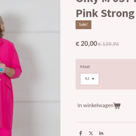
Pink Strong 
Sale!
€ 20,00
€ 139,95
Maat
In winkelwagen
D
D
S