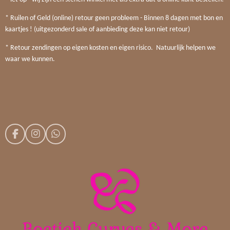
* Ruilen of Geld (online) retour geen probleem - Binnen 8 dagen met bon en
kaartjes ! (uitgezonderd sale of aanbieding deze kan niet retour)
* Retour zendingen op eigen kosten en eigen risico. Natuurlijk helpen we
waar we kunnen.
F
I
W
a
n
h
c
s
a
e
t
t
b
a
s
o
g
A
o
r
p
k
a
p
m