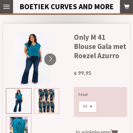
BOETIEK CURVES AND MORE
Ga
direct
naar
de
hoofdinhoud
Only M 41
Blouse Gala met
Roezel Azurro
€ 99,95
Maat
In winkelwagen