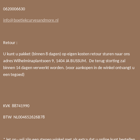
0620006630
info@boetiekcurvesandmore.nl
Retour :
U kunt u pakket (binnen 8 dagen) op eigen kosten retour sturen naar ons
adres Wilhelminaplantsoen 9, 1404 JA BUSSUM. De terug storting zal
binnen 14 dagen verwerkt worden. (voor aankopen in de winkel ontvangt u
een tegoed)
KVK
88741990
BTW
NL004652626B78
* let op - wij zijn een stenen winkel met als extra dat u online kunt bestellen.