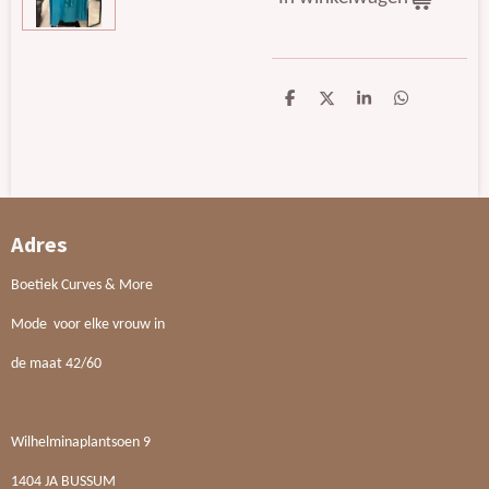
D
D
S
D
e
e
h
e
l
e
a
l
e
l
r
e
n
e
n
Adres
Boetiek Curves & More
Mode voor elke vrouw in
de maat 42/60
Wilhelminaplantsoen 9
1404 JA BUSSUM