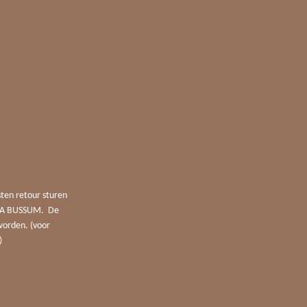
sten retour sturen
4 JA BUSSUM. De
worden. (voor
)