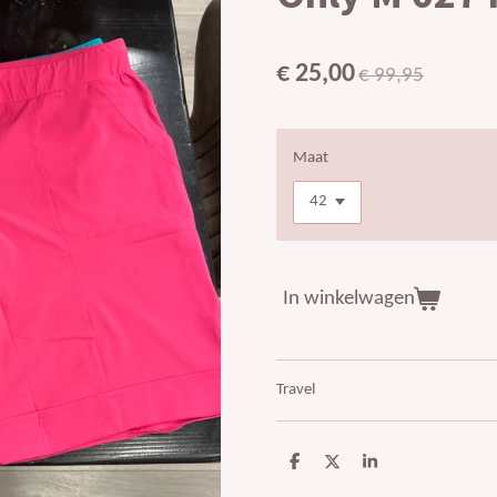
€ 25,00
€ 99,95
Maat
In winkelwagen
Travel
D
D
S
e
e
h