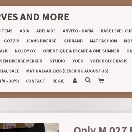
RVES AND MORE
 ITEMS
ADIA
ADELAIDE
ANVITO - DARIA
BASE LEVEL CU
GOZZIP
JEANS DIVERSE
KJ BRAND
MAT FASHION
MON
ALK
NO1 BY OX
ORIENTIQUE & ESCAPE & ONE SUMMER
ON
SEN DIVERSE MERKEN
STUDIO
YOEK
YOEK DOLCE BASIS
CIAL SALE
MAT NAJAAR 2026 (LEVERING AUGUSTUS)
8 - 30/9)
CONTACT
REKJE
Only M 027 