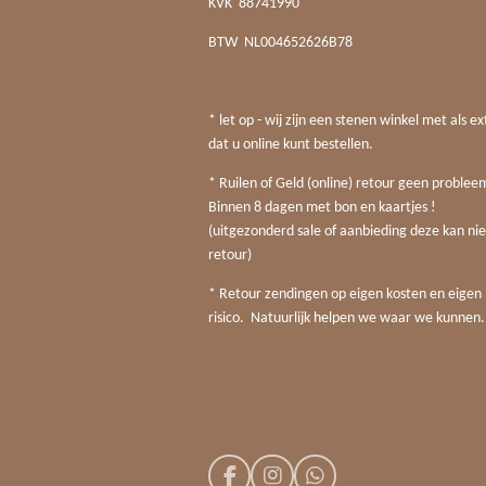
KVK
88741990
BTW
NL004652626B78
* let op - wij zijn een stenen winkel met als ex
dat u online kunt bestellen.
* Ruilen of Geld (online) retour geen probleem
Binnen 8 dagen met bon en kaartjes !
(uitgezonderd sale of aanbieding deze kan nie
retour)
* Retour zendingen op eigen kosten en eigen
risico. Natuurlijk helpen we waar we kunnen.
F
I
W