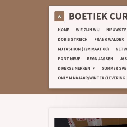
Ga
BOETIEK CU
direct
naar
de
HOME
WIE ZIJN WIJ
NIEUWSTE
hoofdinhoud
DORIS STREICH
FRANK WALDER
MJ FASHION (T/M MAAT 60)
NETW
PONT NEUF
REGN JASSEN
JAS
DIVERSE MERKEN
SUMMER SPE
ONLY M NAJAAR/WINTER (LEVERING 1/