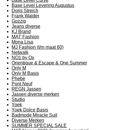
Base Level Curve
Base Level Levering Augustus
Doris Streich
Frank Walder
Gozzip
Jeans diverse
KJ Brand
MAT Fashion
Mona Lisa
MJ Fashion (t/m maat 60)
Netwalk
NO1 by Ox
Orientique & Escape & One Summer
Only M
Only M Basis
Phebe
Pont Neuf
REGN Jassen
Jassen diverse merken
Studio
Yoek
Yoek Dolce Basis
Badmode Miracle Suit
Diverse Merken
SUMMER SPECIAL SALE