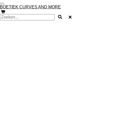
Ga
BOETIEK CURVES AND MORE
direct
naar
de
hoofdinhoud