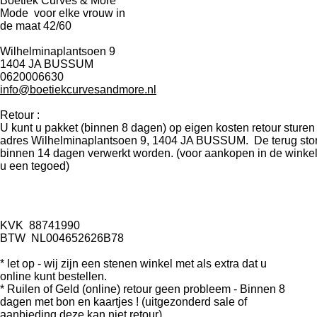
Boetiek Curves & More
Mode voor elke vrouw in
de maat 42/60
Wilhelminaplantsoen 9
1404 JA BUSSUM
0620006630
info@boetiekcurvesandmore.nl
Retour :
U kunt u pakket (binnen 8 dagen) op eigen kosten retour sturen
adres Wilhelminaplantsoen 9, 1404 JA BUSSUM. De terug stort
binnen 14 dagen verwerkt worden. (voor aankopen in de winkel
u een tegoed)
KVK
88741990
BTW
NL004652626B78
* let op - wij zijn een stenen winkel met als extra dat u
online kunt bestellen.
* Ruilen of Geld (online) retour geen probleem - Binnen 8
dagen met bon en kaartjes ! (uitgezonderd sale of
aanbieding deze kan niet retour)