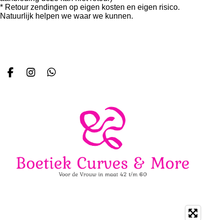
* Retour zendingen op eigen kosten en eigen risico.
Natuurlijk helpen we waar we kunnen.
F
I
W
a
n
h
c
s
a
e
t
t
b
a
s
o
g
A
o
r
p
k
a
p
m