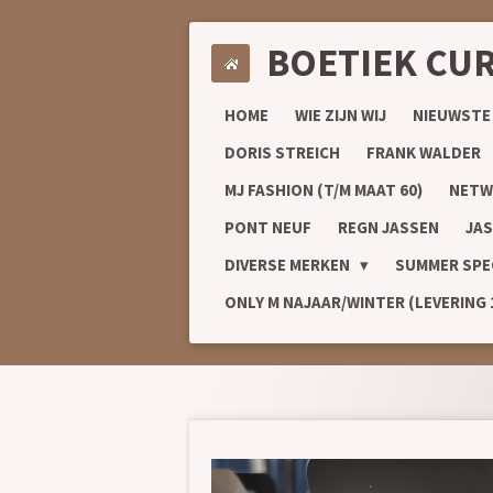
Ga
BOETIEK CU
direct
naar
de
HOME
WIE ZIJN WIJ
NIEUWSTE
hoofdinhoud
DORIS STREICH
FRANK WALDER
MJ FASHION (T/M MAAT 60)
NETW
PONT NEUF
REGN JASSEN
JAS
DIVERSE MERKEN
SUMMER SPE
ONLY M NAJAAR/WINTER (LEVERING 1/