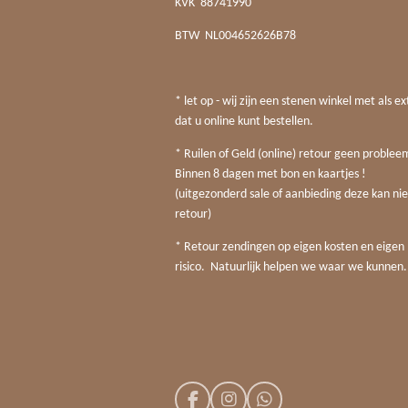
KVK
88741990
BTW
NL004652626B78
* let op - wij zijn een stenen winkel met als ex
dat u online kunt bestellen.
* Ruilen of Geld (online) retour geen probleem
Binnen 8 dagen met bon en kaartjes !
(uitgezonderd sale of aanbieding deze kan nie
retour)
* Retour zendingen op eigen kosten en eigen
risico. Natuurlijk helpen we waar we kunnen.
F
I
W