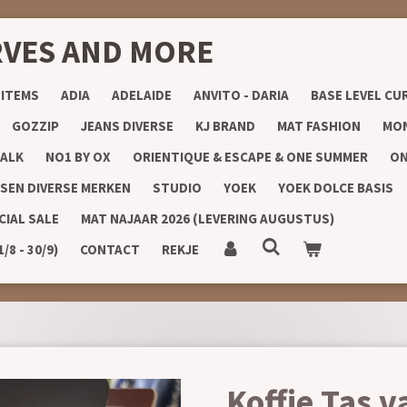
RVES AND MORE
 ITEMS
ADIA
ADELAIDE
ANVITO - DARIA
BASE LEVEL CU
GOZZIP
JEANS DIVERSE
KJ BRAND
MAT FASHION
MON
ALK
NO1 BY OX
ORIENTIQUE & ESCAPE & ONE SUMMER
ON
SEN DIVERSE MERKEN
STUDIO
YOEK
YOEK DOLCE BASIS
CIAL SALE
MAT NAJAAR 2026 (LEVERING AUGUSTUS)
8 - 30/9)
CONTACT
REKJE
Koffie Tas v