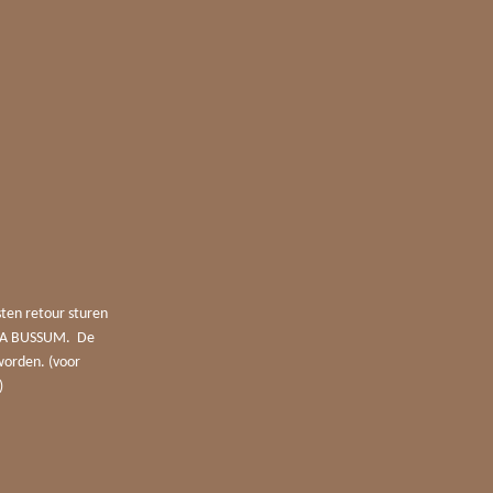
sten retour sturen
4 JA BUSSUM. De
worden. (voor
)