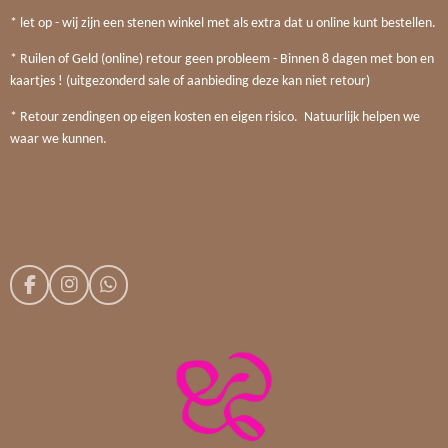
* let op - wij zijn een stenen winkel met als extra dat u online kunt bestellen.
* Ruilen of Geld (online) retour geen probleem - Binnen 8 dagen met bon en
kaartjes ! (uitgezonderd sale of aanbieding deze kan niet retour)
* Retour zendingen op eigen kosten en eigen risico. Natuurlijk helpen we
waar we kunnen.
F
I
W
a
n
h
c
s
a
e
t
t
b
a
s
o
g
A
o
r
p
k
a
p
m