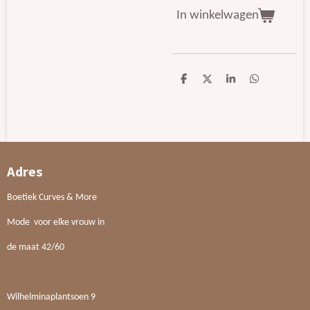
In winkelwagen
D
D
S
D
e
e
h
e
l
e
a
l
e
l
r
e
n
e
n
Adres
Boetiek Curves & More
Mode voor elke vrouw in
de maat 42/60
Wilhelminaplantsoen 9