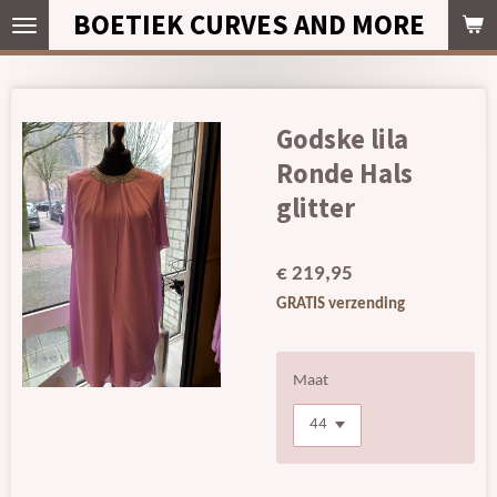
BOETIEK CURVES AND MORE
Ga
direct
naar
de
hoofdinhoud
Godske lila
Ronde Hals
glitter
€ 219,95
GRATIS verzending
Maat