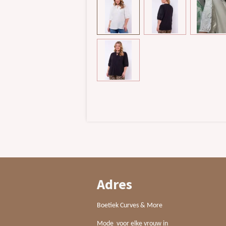
Adres
Boetiek Curves & More
Mode voor elke vrouw in