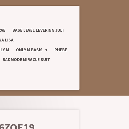
RVE
BASE LEVEL LEVERING JULI
A LISA
LY M
ONLY M BASIS
PHEBE
BADMODE MIRACLE SUIT
26ZQE19