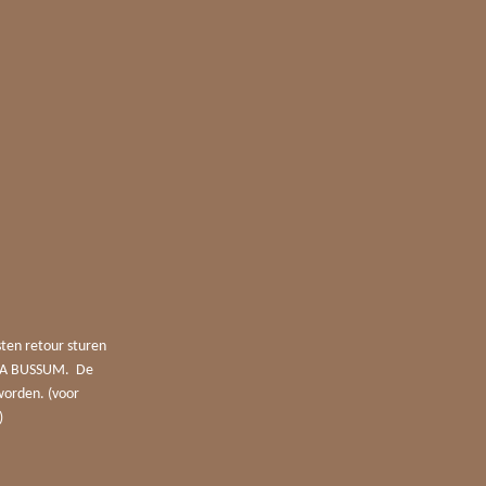
sten retour sturen
4 JA BUSSUM. De
worden. (voor
)