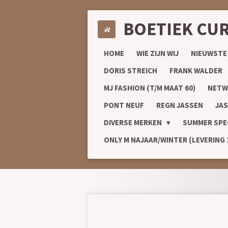
Ga
BOETIEK CU
direct
naar
de
HOME
WIE ZIJN WIJ
NIEUWSTE
hoofdinhoud
DORIS STREICH
FRANK WALDER
MJ FASHION (T/M MAAT 60)
NETW
PONT NEUF
REGN JASSEN
JAS
DIVERSE MERKEN
SUMMER SPE
ONLY M NAJAAR/WINTER (LEVERING 1/