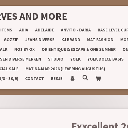
RVES AND MORE
 ITEMS
ADIA
ADELAIDE
ANVITO - DARIA
BASE LEVEL CU
GOZZIP
JEANS DIVERSE
KJ BRAND
MAT FASHION
MON
ALK
NO1 BY OX
ORIENTIQUE & ESCAPE & ONE SUMMER
ON
SEN DIVERSE MERKEN
STUDIO
YOEK
YOEK DOLCE BASIS
CIAL SALE
MAT NAJAAR 2026 (LEVERING AUGUSTUS)
8 - 30/9)
CONTACT
REKJE
Exxcellent 