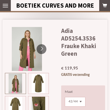
BOETIEK CURVES AND MORE
Ga
direct
naar
de
hoofdinhoud
Adia
AD5254.3536
Frauke Khaki
Green
€ 119,95
GRATIS verzending
Maat