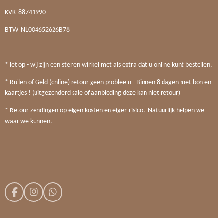
KVK
88741990
BTW
NL004652626B78
* let op - wij zijn een stenen winkel met als extra dat u online kunt bestellen.
* Ruilen of Geld (online) retour geen probleem - Binnen 8 dagen met bon en
kaartjes ! (uitgezonderd sale of aanbieding deze kan niet retour)
* Retour zendingen op eigen kosten en eigen risico. Natuurlijk helpen we
waar we kunnen.
F
I
W
a
n
h
c
s
a