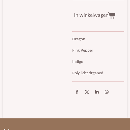
In winkelwagen
Oregon
Pink Pepper
Indigo
Poly licht drganed
D
D
S
D
e
e
h
e
l
e
a
l
e
l
r
e
n
e
n