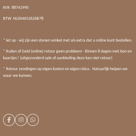
KVK
88741990
BTW
NL004652626B78
* let op - wij zijn een stenen winkel met als extra dat u online kunt bestellen.
* Ruilen of Geld (online) retour geen probleem - Binnen 8 dagen met bon en
kaartjes ! (uitgezonderd sale of aanbieding deze kan niet retour)
* Retour zendingen op eigen kosten en eigen risico. Natuurlijk helpen we
waar we kunnen.
F
I
W
a
n
h
c
s
a