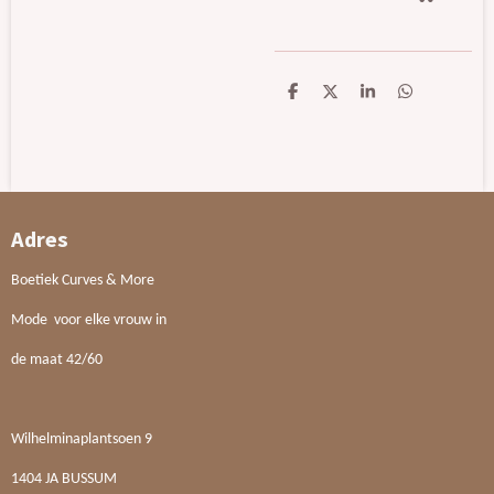
D
D
S
D
e
e
h
e
l
e
a
l
e
l
r
e
n
e
n
Adres
Boetiek Curves & More
Mode voor elke vrouw in
de maat 42/60
Wilhelminaplantsoen 9
1404 JA BUSSUM