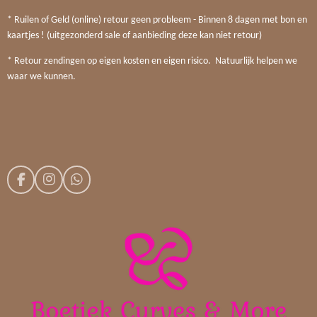
* Ruilen of Geld (online) retour geen probleem - Binnen 8 dagen met bon en
kaartjes ! (uitgezonderd sale of aanbieding deze kan niet retour)
* Retour zendingen op eigen kosten en eigen risico. Natuurlijk helpen we
waar we kunnen.
F
I
W
a
n
h
c
s
a
e
t
t
b
a
s
o
g
A
o
r
p
k
a
p
m