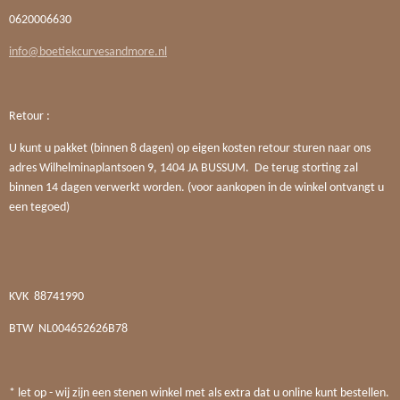
0620006630
info@boetiekcurvesandmore.nl
Retour :
U kunt u pakket (binnen 8 dagen) op eigen kosten retour sturen naar ons
adres Wilhelminaplantsoen 9, 1404 JA BUSSUM. De terug storting zal
binnen 14 dagen verwerkt worden. (voor aankopen in de winkel ontvangt u
een tegoed)
KVK
88741990
BTW
NL004652626B78
* let op - wij zijn een stenen winkel met als extra dat u online kunt bestellen.