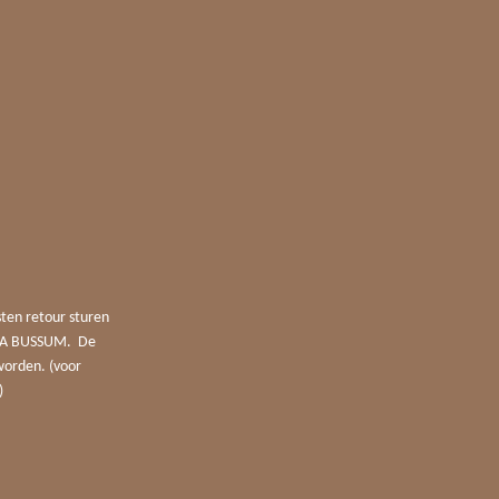
sten retour sturen
4 JA BUSSUM. De
worden. (voor
)