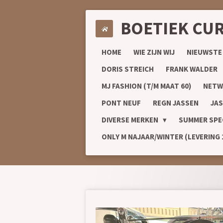
Ga
BOETIEK CU
direct
naar
de
HOME
WIE ZIJN WIJ
NIEUWSTE
hoofdinhoud
DORIS STREICH
FRANK WALDER
MJ FASHION (T/M MAAT 60)
NETW
PONT NEUF
REGN JASSEN
JAS
DIVERSE MERKEN
SUMMER SPE
ONLY M NAJAAR/WINTER (LEVERING 1/