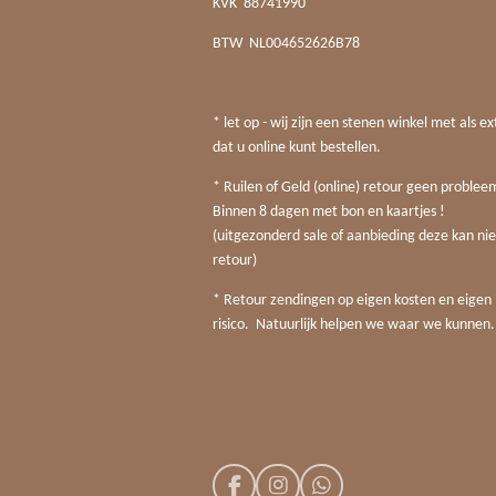
KVK
88741990
BTW
NL004652626B78
* let op - wij zijn een stenen winkel met als ex
dat u online kunt bestellen.
* Ruilen of Geld (online) retour geen probleem
Binnen 8 dagen met bon en kaartjes !
(uitgezonderd sale of aanbieding deze kan nie
retour)
* Retour zendingen op eigen kosten en eigen
risico. Natuurlijk helpen we waar we kunnen.
F
I
W