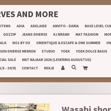
RVES AND MORE
 ITEMS
ADIA
ADELAIDE
ANVITO - DARIA
BASE LEVEL CU
GOZZIP
JEANS DIVERSE
KJ BRAND
MAT FASHION
MON
ALK
NO1 BY OX
ORIENTIQUE & ESCAPE & ONE SUMMER
ON
SEN DIVERSE MERKEN
STUDIO
YOEK
YOEK DOLCE BASIS
CIAL SALE
MAT NAJAAR 2026 (LEVERING AUGUSTUS)
8 - 30/9)
CONTACT
REKJE
Wasabi short