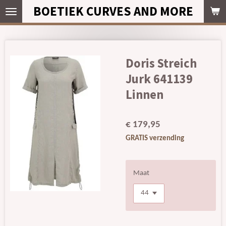
BOETIEK CURVES AND MORE
Ga
direct
naar
de
hoofdinhoud
Doris Streich
Jurk 641139
Linnen
€ 179,95
GRATIS verzending
Maat