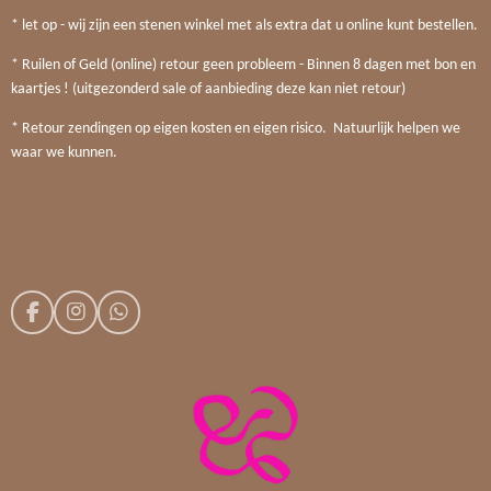
* let op - wij zijn een stenen winkel met als extra dat u online kunt bestellen.
* Ruilen of Geld (online) retour geen probleem - Binnen 8 dagen met bon en
kaartjes ! (uitgezonderd sale of aanbieding deze kan niet retour)
* Retour zendingen op eigen kosten en eigen risico. Natuurlijk helpen we
waar we kunnen.
F
I
W
a
n
h
c
s
a
e
t
t
b
a
s
o
g
A
o
r
p
k
a
p
m