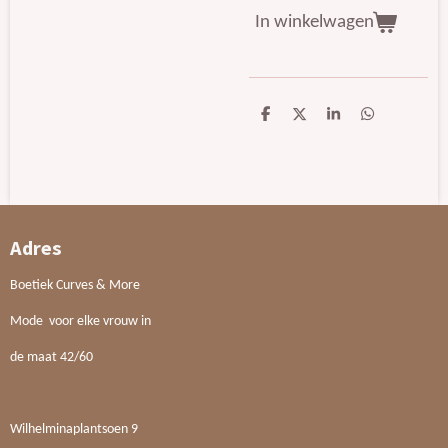
In winkelwagen
D
D
S
D
e
e
h
e
l
e
a
l
e
l
r
e
n
e
n
Adres
Boetiek Curves & More
Mode voor elke vrouw in
de maat 42/60
Wilhelminaplantsoen 9