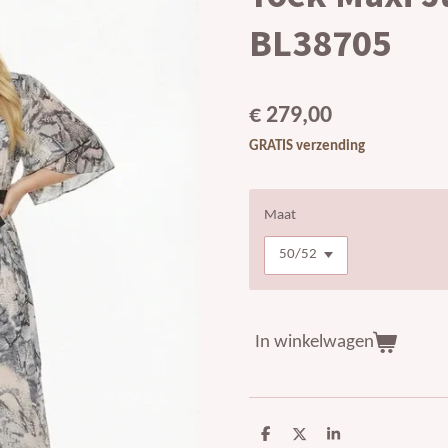
BL38705
€ 279,00
GRATIS verzending
Maat
In winkelwagen
D
D
S