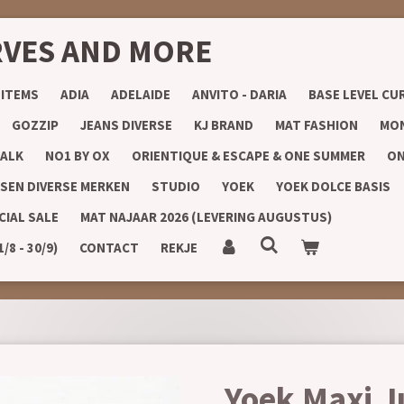
RVES AND MORE
 ITEMS
ADIA
ADELAIDE
ANVITO - DARIA
BASE LEVEL CU
GOZZIP
JEANS DIVERSE
KJ BRAND
MAT FASHION
MON
ALK
NO1 BY OX
ORIENTIQUE & ESCAPE & ONE SUMMER
ON
SEN DIVERSE MERKEN
STUDIO
YOEK
YOEK DOLCE BASIS
CIAL SALE
MAT NAJAAR 2026 (LEVERING AUGUSTUS)
8 - 30/9)
CONTACT
REKJE
Yoek Maxi J