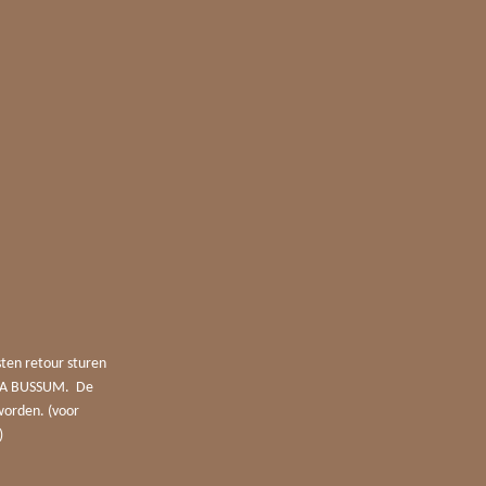
sten retour sturen
4 JA BUSSUM. De
worden. (voor
)