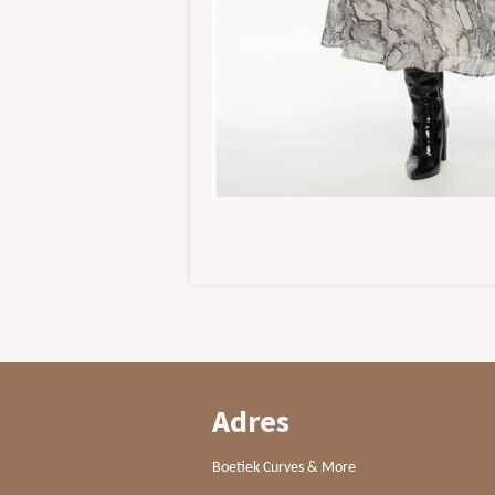
Adres
Boetiek Curves & More