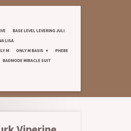
RVE
BASE LEVEL LEVERING JULI
A LISA
LY M
ONLY M BASIS
PHEBE
BADMODE MIRACLE SUIT
urk Viperine