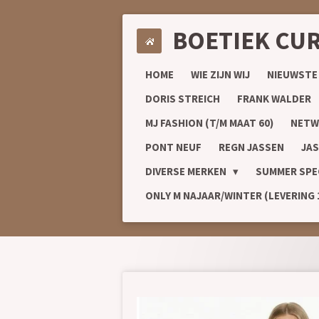
Ga
BOETIEK CU
direct
naar
de
HOME
WIE ZIJN WIJ
NIEUWSTE
hoofdinhoud
DORIS STREICH
FRANK WALDER
MJ FASHION (T/M MAAT 60)
NETW
PONT NEUF
REGN JASSEN
JAS
DIVERSE MERKEN
SUMMER SPE
ONLY M NAJAAR/WINTER (LEVERING 1/