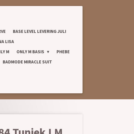
RVE
BASE LEVEL LEVERING JULI
A LISA
LY M
ONLY M BASIS
PHEBE
BADMODE MIRACLE SUIT
84 Tuniek LM