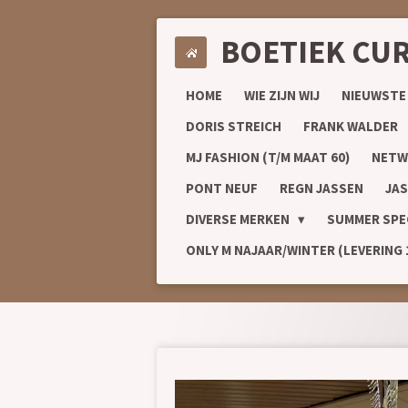
Ga
BOETIEK CU
direct
naar
de
HOME
WIE ZIJN WIJ
NIEUWSTE
hoofdinhoud
DORIS STREICH
FRANK WALDER
MJ FASHION (T/M MAAT 60)
NETW
PONT NEUF
REGN JASSEN
JAS
DIVERSE MERKEN
SUMMER SPE
ONLY M NAJAAR/WINTER (LEVERING 1/