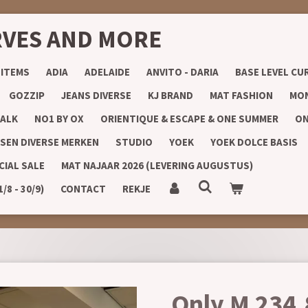
RVES AND MORE
 ITEMS
ADIA
ADELAIDE
ANVITO - DARIA
BASE LEVEL CU
GOZZIP
JEANS DIVERSE
KJ BRAND
MAT FASHION
MON
ALK
NO1 BY OX
ORIENTIQUE & ESCAPE & ONE SUMMER
ON
SEN DIVERSE MERKEN
STUDIO
YOEK
YOEK DOLCE BASIS
CIAL SALE
MAT NAJAAR 2026 (LEVERING AUGUSTUS)
8 - 30/9)
CONTACT
REKJE
Only M 234.