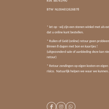
KVK
88741990
BTW
NL004652626B78
* let op - wij zijn een stenen winkel met als ex
dat u online kunt bestellen.
* Ruilen of Geld (online) retour geen probleem
Binnen 8 dagen met bon en kaartjes !
(uitgezonderd sale of aanbieding deze kan nie
retour)
* Retour zendingen op eigen kosten en eigen
risico. Natuurlijk helpen we waar we kunnen.
F
I
W