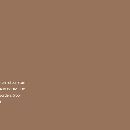
sten retour sturen
4 JA BUSSUM. De
worden. (voor
)