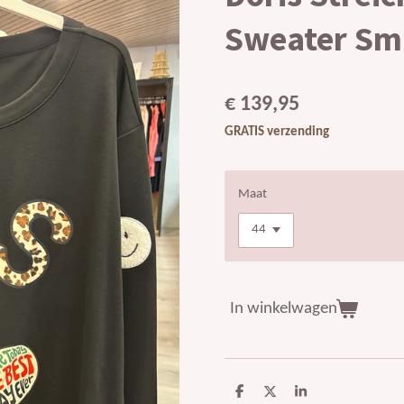
Sweater Sm
€ 139,95
GRATIS verzending
Maat
In winkelwagen
D
D
S