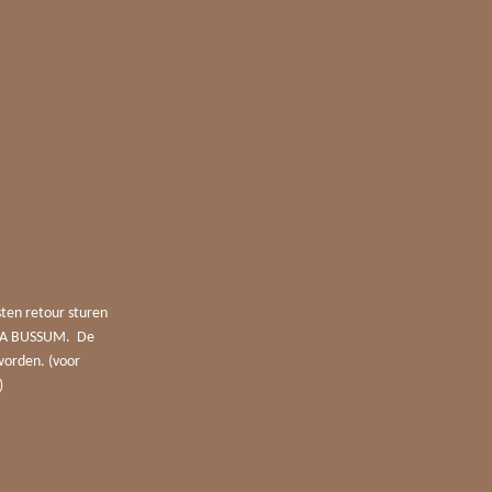
sten retour sturen
4 JA BUSSUM. De
worden. (voor
)