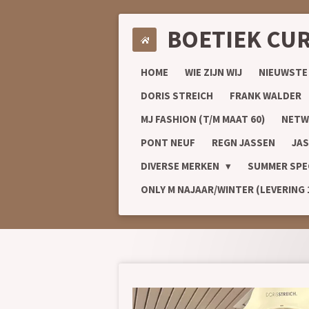
Ga
BOETIEK CU
direct
naar
de
HOME
WIE ZIJN WIJ
NIEUWSTE
hoofdinhoud
DORIS STREICH
FRANK WALDER
MJ FASHION (T/M MAAT 60)
NETW
PONT NEUF
REGN JASSEN
JAS
DIVERSE MERKEN
SUMMER SPE
ONLY M NAJAAR/WINTER (LEVERING 1/