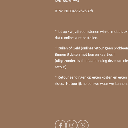
KVK
88741990
BTW
NL004652626B78
* let op - wij zijn een stenen winkel met als ex
dat u online kunt bestellen.
* Ruilen of Geld (online) retour geen probleem
Binnen 8 dagen met bon en kaartjes !
(uitgezonderd sale of aanbieding deze kan nie
retour)
* Retour zendingen op eigen kosten en eigen
risico. Natuurlijk helpen we waar we kunnen.
F
I
W