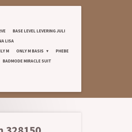
RVE
BASE LEVEL LEVERING JULI
A LISA
LY M
ONLY M BASIS
PHEBE
BADMODE MIRACLE SUIT
ch 328150