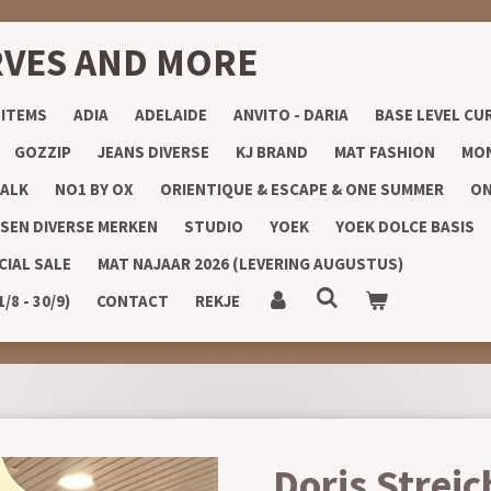
RVES AND MORE
 ITEMS
ADIA
ADELAIDE
ANVITO - DARIA
BASE LEVEL CU
GOZZIP
JEANS DIVERSE
KJ BRAND
MAT FASHION
MON
ALK
NO1 BY OX
ORIENTIQUE & ESCAPE & ONE SUMMER
ON
SEN DIVERSE MERKEN
STUDIO
YOEK
YOEK DOLCE BASIS
CIAL SALE
MAT NAJAAR 2026 (LEVERING AUGUSTUS)
8 - 30/9)
CONTACT
REKJE
Doris Strei