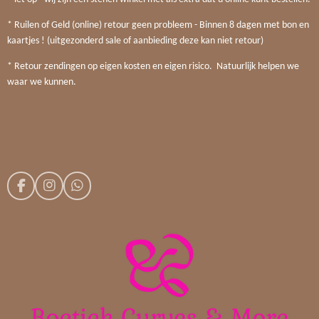
* Ruilen of Geld (online) retour geen probleem - Binnen 8 dagen met bon en
kaartjes ! (uitgezonderd sale of aanbieding deze kan niet retour)
* Retour zendingen op eigen kosten en eigen risico. Natuurlijk helpen we
waar we kunnen.
F
I
W
a
n
h
c
s
a
e
t
t
b
a
s
o
g
A
o
r
p
k
a
p
m