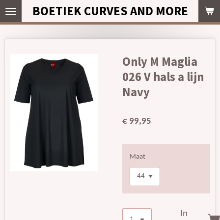
BOETIEK CURVES AND MORE
Ga
direct
naar
de
hoofdinhoud
Only M Maglia
026 V hals a lijn
Navy
€ 99,95
Maat
In