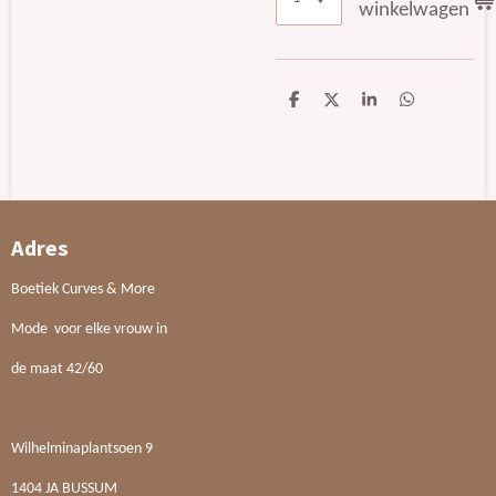
winkelwagen
D
D
S
D
e
e
h
e
l
e
a
l
e
l
r
e
n
e
n
Adres
Boetiek Curves & More
Mode voor elke vrouw in
de maat 42/60
Wilhelminaplantsoen 9
1404 JA BUSSUM