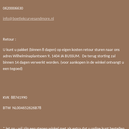
0620006630
info@boetiekcurvesandmore.nl
Retour :
U kunt u pakket (binnen 8 dagen) op eigen kosten retour sturen naar ons
adres Wilhelminaplantsoen 9, 1404 JA BUSSUM. De terug storting zal
binnen 14 dagen verwerkt worden. (voor aankopen in de winkel ontvangt u
een tegoed)
KVK
88741990
BTW
NL004652626B78
* let op - wij zijn een stenen winkel met als extra dat u online kunt bestellen.