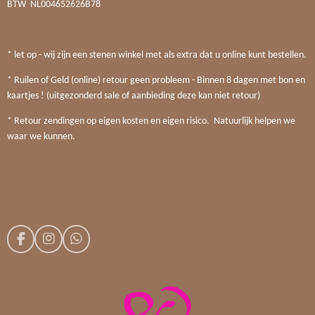
BTW
NL004652626B78
* let op - wij zijn een stenen winkel met als extra dat u online kunt bestellen.
* Ruilen of Geld (online) retour geen probleem - Binnen 8 dagen met bon en
kaartjes ! (uitgezonderd sale of aanbieding deze kan niet retour)
* Retour zendingen op eigen kosten en eigen risico. Natuurlijk helpen we
waar we kunnen.
F
I
W
a
n
h
c
s
a
e
t
t
b
a
s
o
g
A