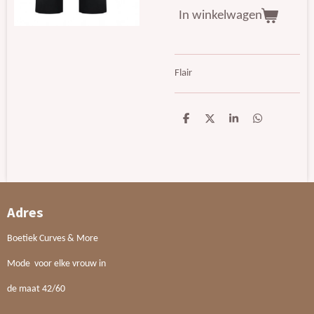
In winkelwagen
Flair
D
D
S
D
e
e
h
e
l
e
a
l
e
l
r
e
n
e
n
Adres
Boetiek Curves & More
Mode voor elke vrouw in
de maat 42/60