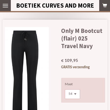
BOETIEK CURVES AND MORE
Ga
direct
naar
de
hoofdinhoud
Only M Bootcut
(flair) 025
Travel Navy
€ 109,95
GRATIS verzending
Maat