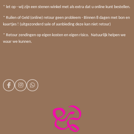
* let op - wij zijn een stenen winkel met als extra dat u online kunt bestellen.
* Ruilen of Geld (online) retour geen probleem - Binnen 8 dagen met bon en
kaartjes ! (uitgezonderd sale of aanbieding deze kan niet retour)
* Retour zendingen op eigen kosten en eigen risico. Natuurlijk helpen we
waar we kunnen.
F
I
W
a
n
h
c
s
a
e
t
t
b
a
s
o
g
A
o
r
p
k
a
p
m