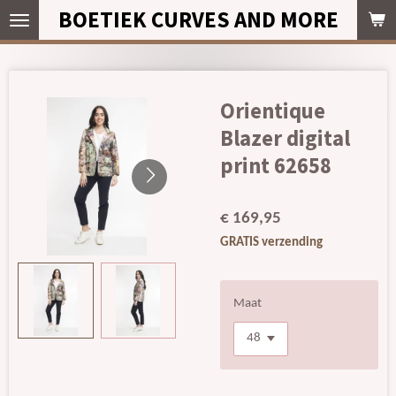
BOETIEK CURVES AND MORE
Ga
direct
naar
de
hoofdinhoud
Orientique
Blazer digital
print 62658
€ 169,95
GRATIS verzending
Maat