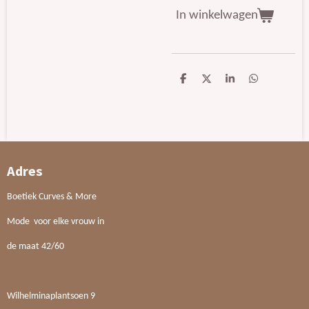
In winkelwagen
D
D
S
D
e
e
h
e
l
e
a
l
e
l
r
e
n
e
n
Adres
Boetiek Curves & More
Mode voor elke vrouw in
de maat 42/60
Wilhelminaplantsoen 9