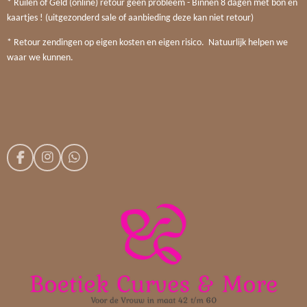
* Ruilen of Geld (online) retour geen probleem - Binnen 8 dagen met bon en
kaartjes ! (uitgezonderd sale of aanbieding deze kan niet retour)
* Retour zendingen op eigen kosten en eigen risico. Natuurlijk helpen we
waar we kunnen.
F
I
W
a
n
h
c
s
a
e
t
t
b
a
s
o
g
A
o
r
p
k
a
p
m