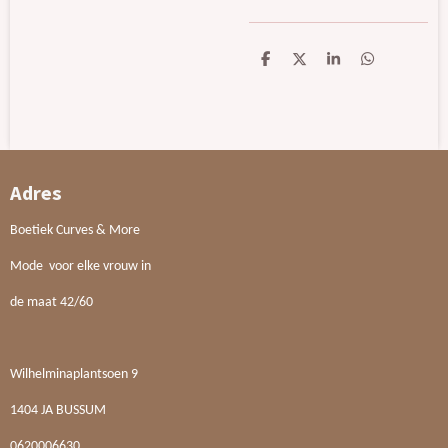
D
D
S
D
e
e
h
e
l
e
a
l
e
l
r
e
n
e
n
Adres
Boetiek Curves & More
Mode voor elke vrouw in
de maat 42/60
Wilhelminaplantsoen 9
1404 JA BUSSUM
0620006630