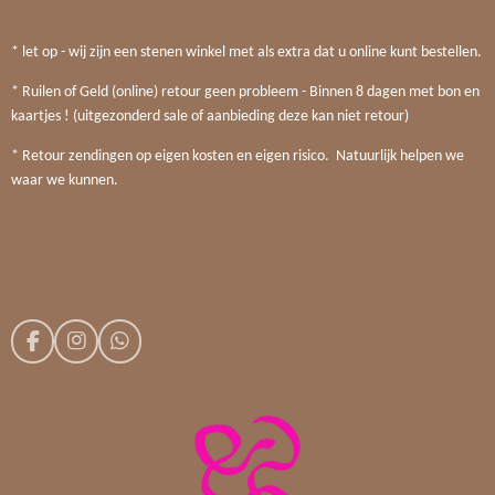
* let op - wij zijn een stenen winkel met als extra dat u online kunt bestellen.
* Ruilen of Geld (online) retour geen probleem - Binnen 8 dagen met bon en
kaartjes ! (uitgezonderd sale of aanbieding deze kan niet retour)
* Retour zendingen op eigen kosten en eigen risico. Natuurlijk helpen we
waar we kunnen.
F
I
W
a
n
h
c
s
a
e
t
t
b
a
s
o
g
A
o
r
p
k
a
p