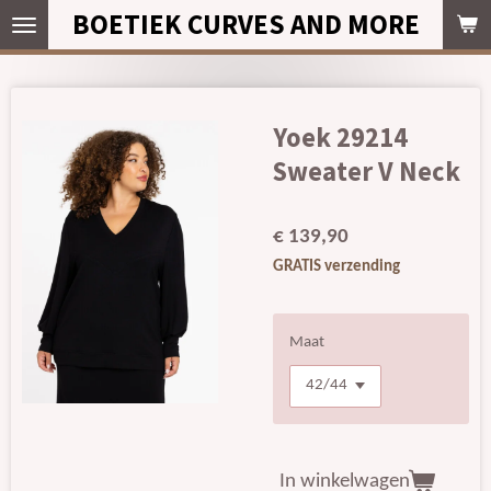
BOETIEK CURVES AND MORE
Ga
direct
naar
de
hoofdinhoud
Yoek 29214
Sweater V Neck
€ 139,90
GRATIS verzending
Maat
In winkelwagen