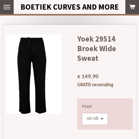
BOETIEK CURVES AND MORE
Ga
direct
naar
de
hoofdinhoud
Yoek 29514
Broek Wide
Sweat
€ 149,90
GRATIS verzending
Maat