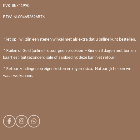
KVK
88741990
BTW
NL004652626B78
* let op - wij zijn een stenen winkel met als extra dat u online kunt bestellen.
* Ruilen of Geld (online) retour geen probleem - Binnen 8 dagen met bon en
kaartjes ! (uitgezonderd sale of aanbieding deze kan niet retour)
* Retour zendingen op eigen kosten en eigen risico. Natuurlijk helpen we
waar we kunnen.
F
I
W
a
n
h
c
s
a