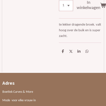
In
winkelwagen
te lekker dragende broek. valt
hoog over de buik en is super
zacht.
D
D
S
D
e
e
h
e
l
e
a
l
e
l
r
e
n
e
n
Adres
Boetiek Curves & More
Mode voor elke vrouw in