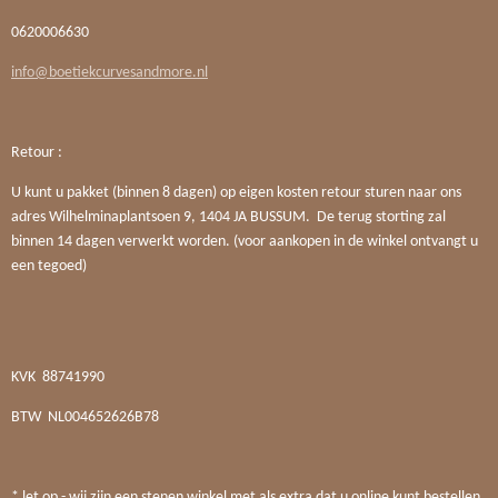
0620006630
info@boetiekcurvesandmore.nl
Retour :
U kunt u pakket (binnen 8 dagen) op eigen kosten retour sturen naar ons
adres Wilhelminaplantsoen 9, 1404 JA BUSSUM. De terug storting zal
binnen 14 dagen verwerkt worden. (voor aankopen in de winkel ontvangt u
een tegoed)
KVK
88741990
BTW
NL004652626B78
* let op - wij zijn een stenen winkel met als extra dat u online kunt bestellen.