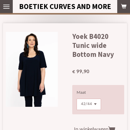
BOETIEK CURVES AND MORE
Ga
direct
naar
de
hoofdinhoud
Yoek B4020
Tunic wide
Bottom Navy
€ 99,90
Maat
In winkelwagen