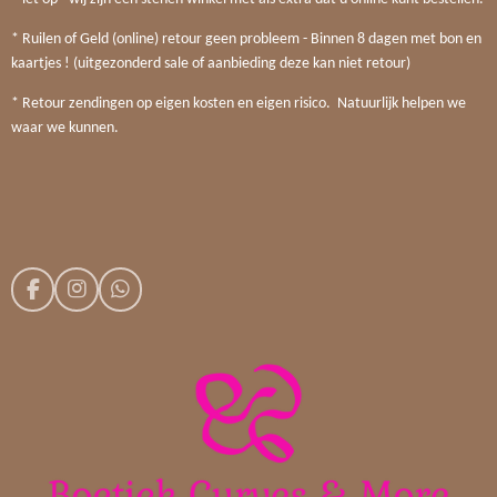
* Ruilen of Geld (online) retour geen probleem - Binnen 8 dagen met bon en
kaartjes ! (uitgezonderd sale of aanbieding deze kan niet retour)
* Retour zendingen op eigen kosten en eigen risico. Natuurlijk helpen we
waar we kunnen.
F
I
W
a
n
h
c
s
a
e
t
t
b
a
s
o
g
A
o
r
p
k
a
p
m