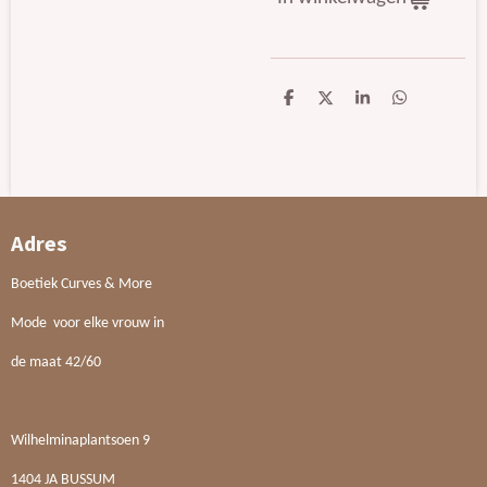
D
D
S
D
e
e
h
e
l
e
a
l
e
l
r
e
n
e
n
Adres
Boetiek Curves & More
Mode voor elke vrouw in
de maat 42/60
Wilhelminaplantsoen 9
1404 JA BUSSUM