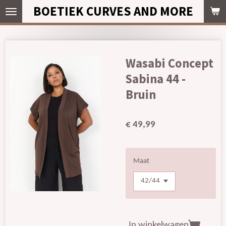
BOETIEK CURVES AND MORE
Ga
direct
naar
de
hoofdinhoud
Wasabi Concept
Sabina 44 -
Bruin
€ 49,99
Maat
In winkelwagen