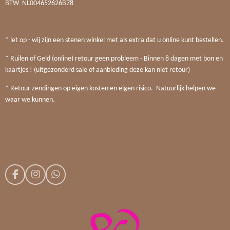
BTW
NL004652626B78
* let op - wij zijn een stenen winkel met als extra dat u online kunt bestellen.
* Ruilen of Geld (online) retour geen probleem - Binnen 8 dagen met bon en
kaartjes ! (uitgezonderd sale of aanbieding deze kan niet retour)
* Retour zendingen op eigen kosten en eigen risico. Natuurlijk helpen we
waar we kunnen.
F
I
W
a
n
h
c
s
a
e
t
t
b
a
s
o
g
A