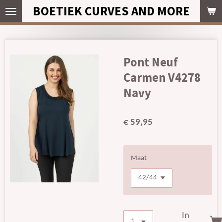
BOETIEK CURVES AND MORE
Ga
direct
naar
de
hoofdinhoud
Pont Neuf
Carmen V4278
Navy
€ 59,95
Maat
In