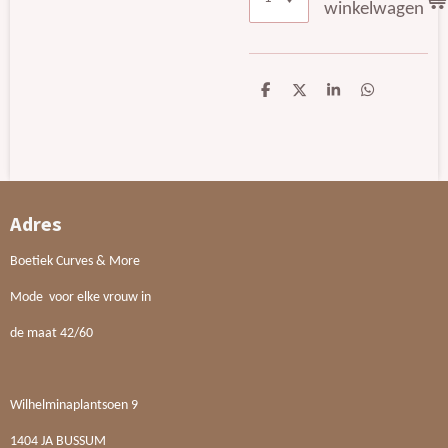
winkelwagen
D
D
S
D
e
e
h
e
l
e
a
l
e
l
r
e
n
e
n
Adres
Boetiek Curves & More
Mode voor elke vrouw in
de maat 42/60
Wilhelminaplantsoen 9
1404 JA BUSSUM