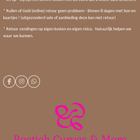
* Ruilen of Geld (online) retour geen probleem - Binnen 8 dagen met bon en
kaartjes ! (uitgezonderd sale of aanbieding deze kan niet retour)
* Retour zendingen op eigen kosten en eigen risico. Natuurlijk helpen we
waar we kunnen.
F
I
W
a
n
h
c
s
a
e
t
t
b
a
s
o
g
A
o
r
p
k
a
p
m