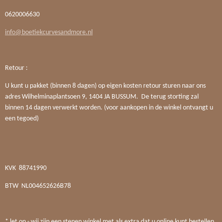
0620006630
info@boetiekcurvesandmore.nl
Retour :
U kunt u pakket (binnen 8 dagen) op eigen kosten retour sturen naar ons
adres Wilhelminaplantsoen 9, 1404 JA BUSSUM. De terug storting zal
binnen 14 dagen verwerkt worden. (voor aankopen in de winkel ontvangt u
een tegoed)
KVK
88741990
BTW
NL004652626B78
* let op - wij zijn een stenen winkel met als extra dat u online kunt bestellen.