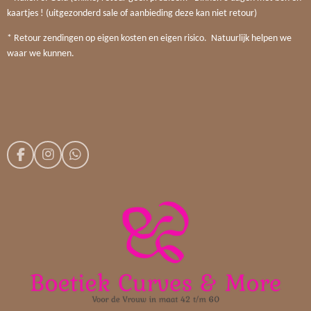
kaartjes ! (uitgezonderd sale of aanbieding deze kan niet retour)
* Retour zendingen op eigen kosten en eigen risico. Natuurlijk helpen we
waar we kunnen.
F
I
W
a
n
h
c
s
a
e
t
t
b
a
s
o
g
A
o
r
p
k
a
p
m