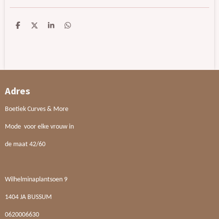
D
D
S
D
e
e
h
e
l
e
a
l
e
l
r
e
n
e
n
Adres
Boetiek Curves & More
Mode voor elke vrouw in
de maat 42/60
Wilhelminaplantsoen 9
1404 JA BUSSUM
0620006630