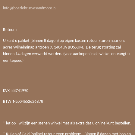
info@boetiekcurvesandmore.nl
Retour :
U kunt u pakket (binnen 8 dagen) op eigen kosten retour sturen naar ons
adres Wilhelminaplantsoen 9, 1404 JA BUSSUM. De terug storting zal
binnen 14 dagen verwerkt worden. (voor aankopen in de winkel ontvangt u
een tegoed)
KVK
88741990
BTW
NL004652626B78
* let op - wij zijn een stenen winkel met als extra dat u online kunt bestellen.
* Ruilen of Geld (online) retour geen probleem - Binnen 8 dagen met bon en