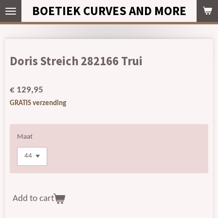
BOETIEK CURVES AND MORE
Ga
direct
naar
de
hoofdinhoud
Doris Streich 282166 Trui
€ 129,95
GRATIS verzending
Maat
Add to cart