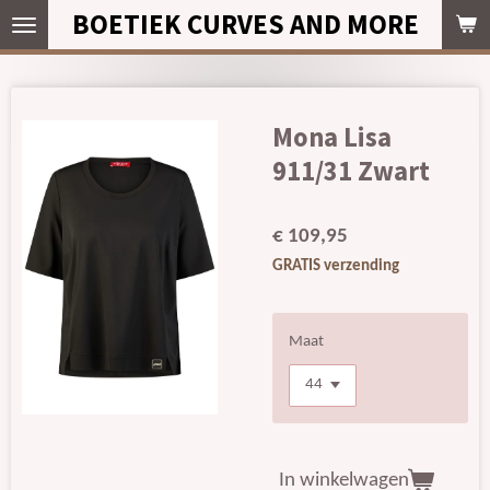
BOETIEK CURVES AND MORE
Ga
direct
naar
de
hoofdinhoud
Mona Lisa
911/31 Zwart
€ 109,95
GRATIS verzending
Maat
In winkelwagen