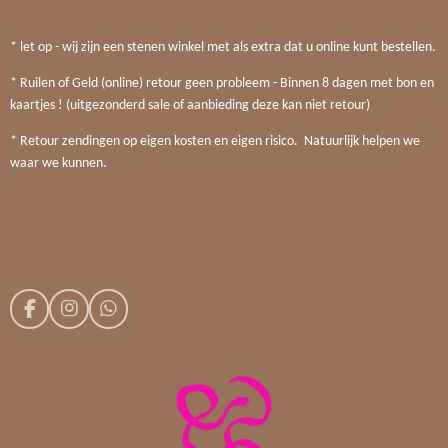
* let op - wij zijn een stenen winkel met als extra dat u online kunt bestellen.
* Ruilen of Geld (online) retour geen probleem - Binnen 8 dagen met bon en
kaartjes ! (uitgezonderd sale of aanbieding deze kan niet retour)
* Retour zendingen op eigen kosten en eigen risico. Natuurlijk helpen we
waar we kunnen.
F
I
W
a
n
h
c
s
a
e
t
t
b
a
s
o
g
A
o
r
p
k
a
p